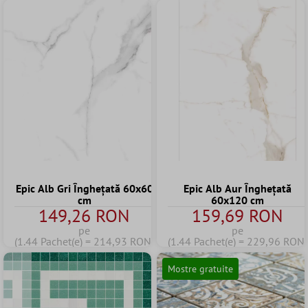
Epic Alb Gri Înghețată 60x60
Epic Alb Aur Înghețată
cm
60x120 cm
149,26 RON
159,69 RON
pe
pe
(1.44 Pachet(e) = 214,93 RON)
(1.44 Pachet(e) = 229,96 RON)
Mostre gratuite