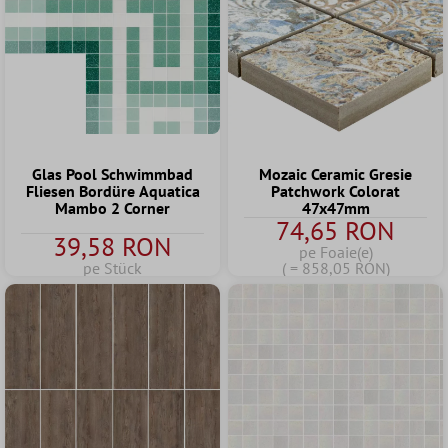
Glas Pool Schwimmbad
Mozaic Ceramic Gresie
Fliesen Bordüre Aquatica
Patchwork Colorat
Mambo 2 Corner
47x47mm
74,65 RON
39,58 RON
pe Foaie(e)
pe Stück
( = 858,05 RON)