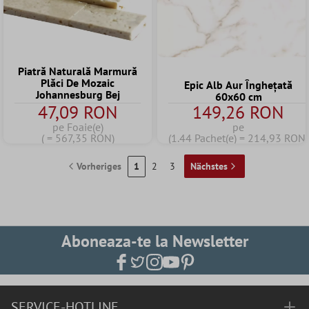
Piatră Naturală Marmură
Plăci De Mozaic
Epic Alb Aur Înghețată
Johannesburg Bej
60x60 cm
47,09 RON
149,26 RON
pe Foaie(e)
pe
( = 567,35 RON)
(1.44 Pachet(e) = 214,93 RON)
Vorheriges
1
2
3
Nächstes
Aboneaza-te la Newsletter
SERVICE-HOTLINE