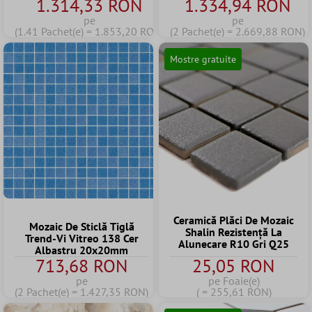
1.314,33 RON
1.334,94 RON
pe
pe
(1.41 Pachet(e) = 1.853,20 RON)
(2 Pachet(e) = 2.669,88 RON)
Mostre gratuite
Ceramică Plăci De Mozaic
Mozaic De Sticlă Tiglă
Shalin Rezistență La
Trend-Vi Vitreo 138 Cer
Alunecare R10 Gri Q25
Albastru 20x20mm
713,68 RON
25,05 RON
pe
pe Foaie(e)
(2 Pachet(e) = 1.427,35 RON)
( = 255,61 RON)