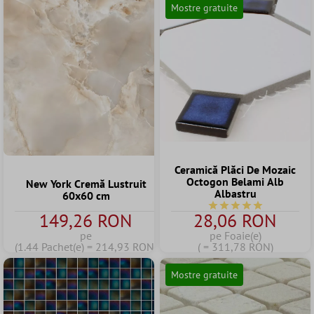
Mostre gratuite
Ceramică Plăci De Mozaic
Octogon Belami Alb
New York Cremă Lustruit
Albastru
60x60 cm
Durchschnittliche Bew
149,26 RON
28,06 RON
pe
pe Foaie(e)
(1.44 Pachet(e) = 214,93 RON)
( = 311,78 RON)
Mostre gratuite