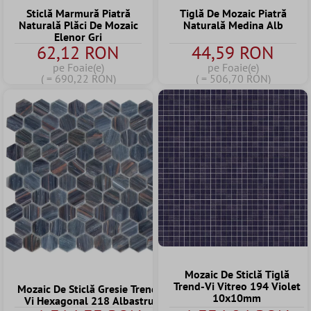
Sticlă Marmură Piatră
Tiglă De Mozaic Piatră
Naturală Plăci De Mozaic
Naturală Medina Alb
Elenor Gri
62,12 RON
44,59 RON
pe Foaie(e)
pe Foaie(e)
( = 690,22 RON)
( = 506,70 RON)
Mozaic De Sticlă Tiglă
Trend-Vi Vitreo 194 Violet
Mozaic De Sticlă Gresie Trend-
10x10mm
Vi Hexagonal 218 Albastru