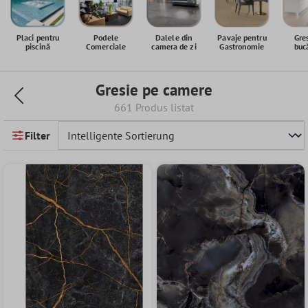
Placi pentru
Podele
Dalele din
Pavaje pentru
Gre
piscină
Comerciale
camera de zi
Gastronomie
buc
Gresie pe camere
661 Produs listat
Filter