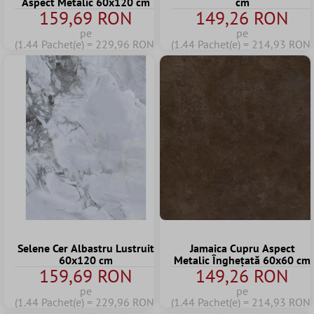
Aspect Metalic 60x120 cm
cm
159,69 RON
149,26 RON
pe
pe
(1.44 Pachet(e) = 229,96 RON)
(1.44 Pachet(e) = 214,93 RON)
Selene Cer Albastru Lustruit
Jamaica Cupru Aspect
60x120 cm
Metalic Înghețată 60x60 cm
159,69 RON
149,26 RON
pe
pe
(1.44 Pachet(e) = 229,96 RON)
(1.44 Pachet(e) = 214,93 RON)