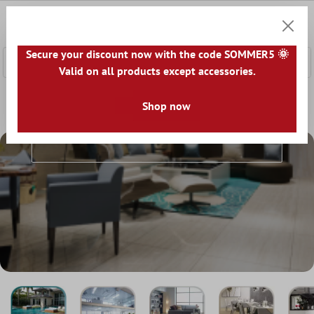
nhalt springen
0
Warenk
Secure your discount now with the code SOMMER5 🌞
Valid on all products except accessories.
Home
Lumea gresiei
Gresie pe camere
Shop now
Gresie Pe Camere