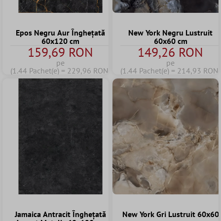
Epos Negru Aur Înghețată
New York Negru Lustruit
60x120 cm
60x60 cm
159,69 RON
149,26 RON
pe
pe
(1.44 Pachet(e) = 229,96 RON)
(1.44 Pachet(e) = 214,93 RON)
Jamaica Antracit Înghețată
New York Gri Lustruit 60x60