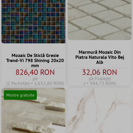
Marmură Mozaic Din
Mozaic De Sticlă Gresie
Piatra Naturala Vito Bej
Trend-Vi 798 Shining 20x20
Alb
mm
826,40 RON
32,06 RON
pe
pe Foaie(e)
(2 Pachet(e) = 1.652,80 RON)
( = 344,73 RON)
Mostre gratuite