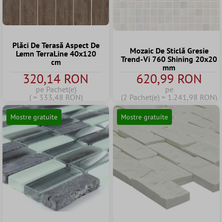
Plăci De Terasă Aspect De
Mozaic De Sticlă Gresie
Lemn TerraLine 40x120
Trend-Vi 760 Shining 20x20
cm
mm
320,14 RON
620,99 RON
pe Pachet(e)
pe
( = 333,48 RON)
(2 Pachet(e) = 1.241,98 RON)
Mostre gratuite
Mostre gratuite