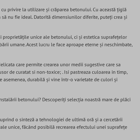
 cu privire la utilizare și crăparea betonului. Cu această țiglă
 nu fie ideal. Datorită dimensiunilor diferite, puteți crea și
 proprietățile unice ale betonului, ci și estetica suprafețelor
mbării umane. Acest lucru le face aproape eterne și neschimbate,
 delicata care permite crearea unor medii sugestive care sa
sor de curatat si non-toxice; . Isi pastreaza culoarea in timp,
e asemenea, durabilă și vine într-o varietate de culori și
instalării betonului? Descoperiți selecția noastră mare de plăci
uprind o sinteză a tehnologiei de ultimă oră și a cercetării
rale unice, făcând posibilă recrearea efectului unei suprafețe