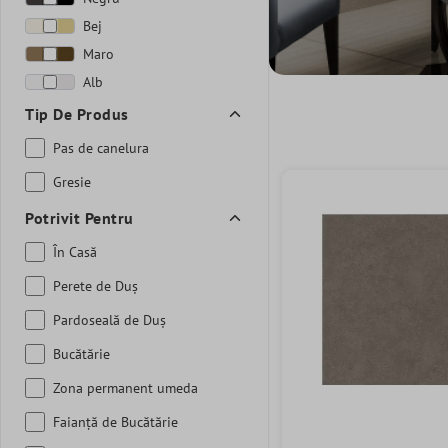
Bej
Maro
Alb
Tip De Produs
Pas de canelura
Gresie
Potrivit Pentru
În Casă
Perete de Duș
Pardoseală de Duș
Bucătărie
Zona permanent umeda
Faianță de Bucătărie