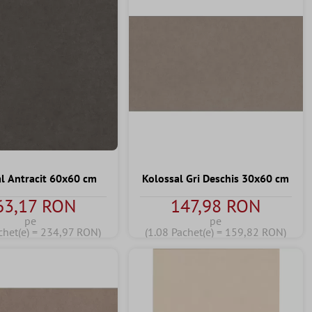
l Antracit 60x60 cm
Kolossal Gri Deschis 30x60 cm
63,17 RON
147,98 RON
pe
pe
chet(e) = 234,97 RON)
(1.08 Pachet(e) = 159,82 RON)