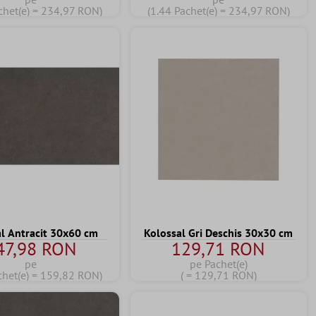
chet(e) = 234,97 RON)
(1.44 Pachet(e) = 234,97 RON)
l Antracit 30x60 cm
Kolossal Gri Deschis 30x30 cm
47,98 RON
129,71 RON
pe
pe Pachet(e)
chet(e) = 159,82 RON)
( = 129,71 RON)