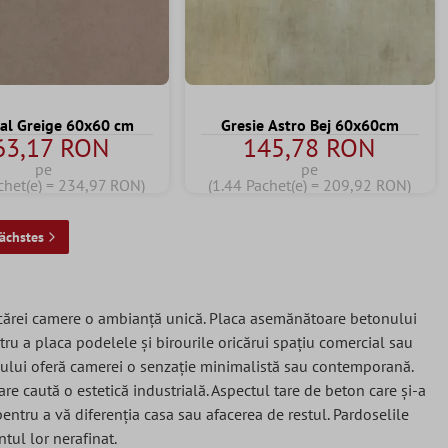
al Greige 60x60 cm
Gresie Astro Bej 60x60cm
63,17 RON
145,78 RON
pe
pe
chet(e) = 234,97 RON)
(1.44 Pachet(e) = 209,92 RON)
ächstes
 fiecărei camere o ambianță unică. Placa asemănătoare betonului
tru a placa podelele și birourile oricărui spațiu comercial sau
onului oferă camerei o senzație minimalistă sau contemporană.
re caută o estetică industrială. Aspectul tare de beton care și-a
entru a vă diferenția casa sau afacerea de restul. Pardoselile
tul lor nerafinat.