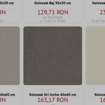
 30x30 cm
Kolossal Bej 30x30 cm
Kolossa
ON
129,71 RON
2
pe Pachet(e)
N)
( = 129,71 RON)
(1.44 Pa
 60x60 cm
Kolossal Gri Inchis 60x60 cm
Koloss
ON
163,17 RON
1
pe