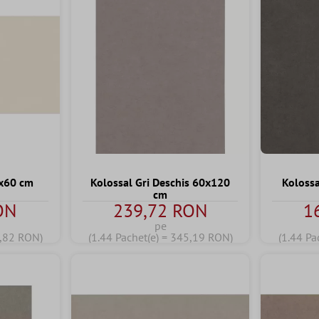
0x60 cm
Kolossal Gri Deschis 60x120
Kolossa
cm
ON
239,72 RON
1
pe
9,82 RON)
(1.44 Pachet(e) = 345,19 RON)
(1.44 Pa