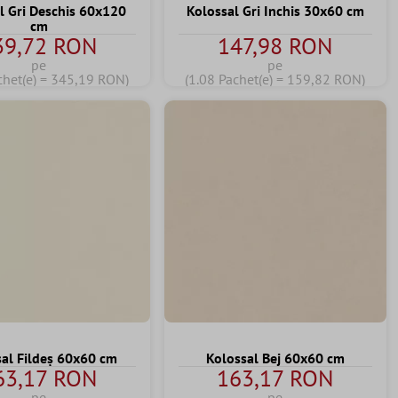
l Gri Deschis 60x120
Kolossal Gri Inchis 30x60 cm
cm
39,72 RON
147,98 RON
pe
pe
chet(e) = 345,19 RON)
(1.08 Pachet(e) = 159,82 RON)
al Fildeş 60x60 cm
Kolossal Bej 60x60 cm
63,17 RON
163,17 RON
pe
pe