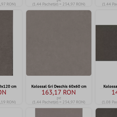
4,97 RON)
(1.44 Pachet(e) = 234,97 RON)
(1.44 Pa
60x120 cm
Kolossal Gri Deschis 60x60 cm
Kolossa
ON
163,17 RON
1
pe
5,19 RON)
(1.44 Pachet(e) = 234,97 RON)
(1.08 Pa