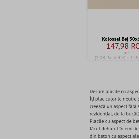
Kolossal Bej 30x
147,98 R
pe
(1.08 Pachet(e) = 15
Despre plăcile cu aspe
Îți plac culorile neutr
creează un aspect fără s
rezidențial, de la bucă
Placile cu aspect de bet
făcut debutul în emisiun
din beton cu aspect ele