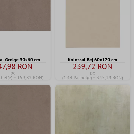
al Greige 30x60 cm
Kolossal Bej 60x120 cm
47,98 RON
239,72 RON
pe
pe
chet(e) = 159,82 RON)
(1.44 Pachet(e) = 345,19 RON)