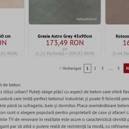
60 cm
Gresie Astro Grey 45x90cm
Koloss
ON
173,49 RON
1
pe
9,82 RON)
(1.21 Pachet(e) = 209,92 RON)
(1.44 Pa
...
Vorheriges
1
2
3
5
N
ct de beton
e și stilul urban? Puteți alege plăci cu aspect de beton care oferă
udură care imită perfect betonul industrial și poate fi folosită pen
tărie până la sufragerie, baie și dormitor. Placa asemănătoare bet
on sunt o alegere populară pentru proprietarii de case și afaceri ca
ile TV de renovare în realitate este acum o caracteristică râvnită p
gant par să aibă o putere reală de rezistență la modă, cu rafinamen