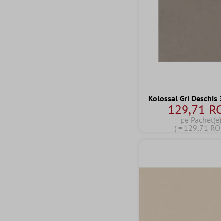
Kolossal Gri Deschis
129,71 R
pe Pachet(e)
( = 129,71 RO