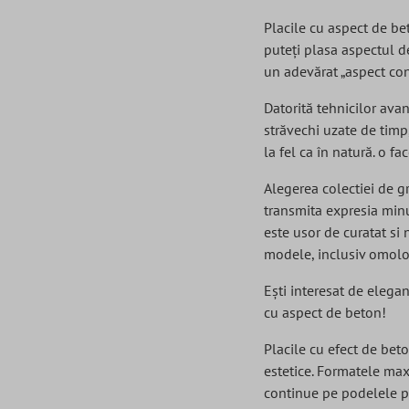
Placile cu aspect de beto
puteți plasa aspectul de
un adevărat „aspect conc
Datorită tehnicilor avan
străvechi uzate de timp
la fel ca în natură. o fac
Alegerea colectiei de gr
transmita expresia minun
este usor de curatat si 
modele, inclusiv omolo
Ești interesat de elegan
cu aspect de beton!
Placile cu efect de beto
estetice. Formatele maxi
continue pe podelele p