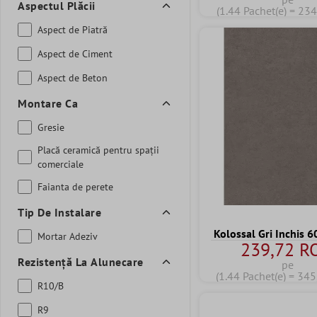
Aspectul Plăcii
(1.44 Pachet(e) = 23
Aspect de Piatră
Aspect de Ciment
Aspect de Beton
Montare Ca
Gresie
Placă ceramică pentru spații
comerciale
Faianta de perete
Tip De Instalare
Kolossal Gri Inchis 
Mortar Adeziv
239,72 R
Rezistență La Alunecare
pe
(1.44 Pachet(e) = 34
R10/B
R9