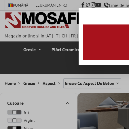
Linie de 
ROMÂNĂ
LEU
RUMÄNIEN RO
nhalt springen
Magazin online si in:
AT
|
IT
|
CH
|
FR
|
DE
|
UK
|
CZ
|
SE
|
DK
|
BE
Gresie
Plăci Ceramice Pentru Pereti
Plă
Home
Gresie
Aspect
Gresie Cu Aspect De Beton
Culoare
Gri
Argint
Negru