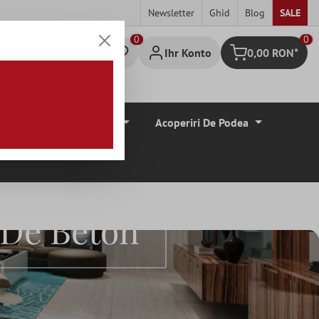
Newsletter
Ghid
Blog
SALE
0
Ihr Konto
0,00 RON*
Warenkorb
Borduri De Tiglă
Acoperiri De Podea
 De Beton