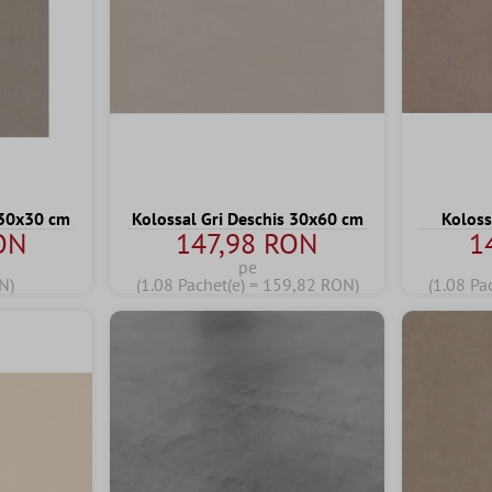
 30x30 cm
Kolossal Gri Deschis 30x60 cm
Koloss
ON
147,98 RON
1
pe
N)
(1.08 Pachet(e) = 159,82 RON)
(1.08 Pa