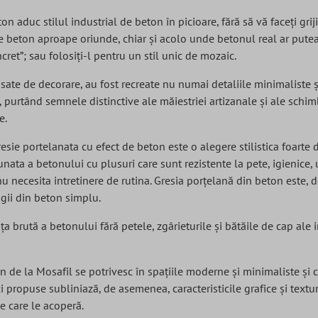
n aduc stilul industrial de beton în picioare, fără să vă faceți griji
 beton aproape oriunde, chiar și acolo unde betonul real ar putea să
ret”; sau folosiți-l pentru un stil unic de mozaic.
sate de decorare, au fost recreate nu numai detaliile minimaliste și
, purtând semnele distinctive ale măiestriei artizanale și ale schi
e.
esie portelanata cu efect de beton este o alegere stilistica foarte
ata a betonului cu plusuri care sunt rezistente la pete, igienice, u
nu necesita intretinere de rutina. Gresia porțelană din beton este, d
gii din beton simplu.
ța brută a betonului fără petele, zgârieturile și bătăile de cap ale 
n de la Mosafil se potrivesc în spațiile moderne și minimaliste și c
 propuse subliniază, de asemenea, caracteristicile grafice și textu
e care le acoperă.