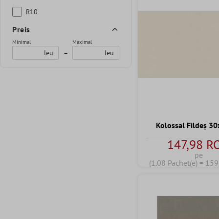
R10
Preis
Minimal
Maximal
leu
–
leu
Kolossal Fildeş 3
147,98 R
pe
(1.08 Pachet(e) = 15