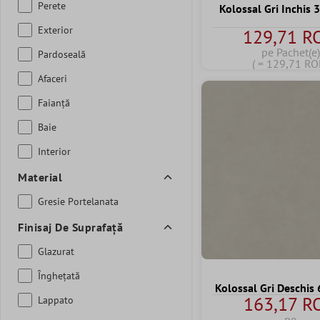
Perete
Kolossal Gri Inchis
Exterior
129,71 R
pe Pachet(e)
Pardoseală
( = 129,71 RO
Afaceri
Faianță
Baie
Interior
Material
Gresie Portelanata
Finisaj De Suprafață
Glazurat
Înghețată
Kolossal Gri Deschis
163,17 R
Lappato
pe