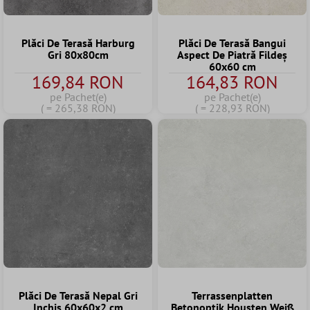
Plăci De Terasă Harburg
Plăci De Terasă Bangui
Gri 80x80cm
Aspect De Piatră Fildeş
60x60 cm
169,84 RON
164,83 RON
pe Pachet(e)
pe Pachet(e)
( = 265,38 RON)
( = 228,93 RON)
Plăci De Terasă Nepal Gri
Terrassenplatten
Inchis 60x60x2 cm
Betonoptik Housten Weiß