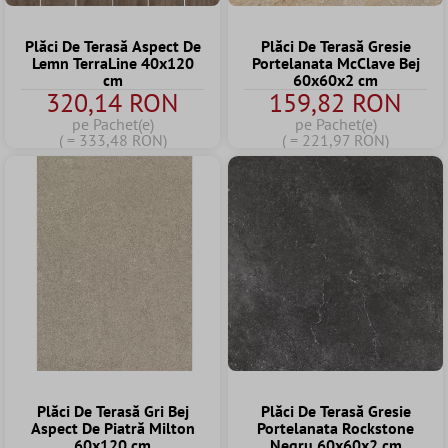
Plăci De Terasă Aspect De
Plăci De Terasă Gresie
Lemn TerraLine 40x120
Portelanata McClave Bej
cm
60x60x2 cm
320,14 RON
159,82 RON
pe Pachet(e)
pe Pachet(e)
( = 333,48 RON)
( = 221,97 RON)
Plăci De Terasă Gri Bej
Plăci De Terasă Gresie
Aspect De Piatră Milton
Portelanata Rockstone
60x120 cm
Negru 60x60x2 cm