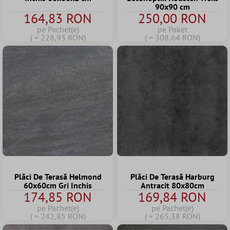
90x90 cm
164,83 RON
250,00 RON
pe Pachet(e)
pe Paket
( = 228,93 RON)
( = 308,64 RON)
Plăci De Terasă Helmond
Plăci De Terasă Harburg
60x60cm Gri Inchis
Antracit 80x80cm
174,85 RON
169,84 RON
pe Pachet(e)
pe Pachet(e)
( = 242,85 RON)
( = 265,38 RON)