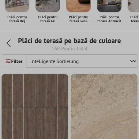
Plăci pentru
Plăci pentru
Plăci pentru
Plăci pentru
Plăci
terasă Bej
terasă Gri
terasă Roșii
terasă Antracit
tera
Plăci de terasă pe bază de culoare
168 Produs listat
Filter