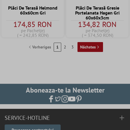
Plăci De Terasă Helmond
Plăci De Terasă Gresie
60x60cm Gri
Portelanata Hagen Gri
60x60x3cm
174,85 RON
134,82 RON
pe Pachet(e)
pe Pachet(e)
( = 242,85 RON)
( = 374,50 RON)
Vorheriges
1
2
3
Nächstes
Aboneaza-te la Newsletter
SERVICE-HOTLINE