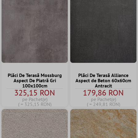
Plăci De Terasă Mossburg
Plăci De Terasă Alliance
Aspect De Piatră Gri
Aspect de Beton 60x60cm
100x100cm
Antracit
325,15 RON
179,86 RON
pe Pachet(e)
pe Pachet(e)
( = 325,15 RON)
( = 249,81 RON)