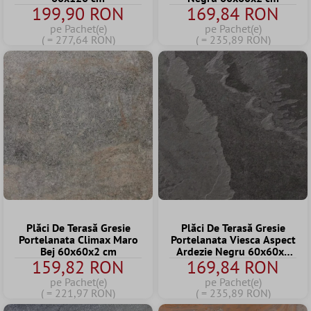
199,90 RON
169,84 RON
pe Pachet(e)
pe Pachet(e)
( = 277,64 RON)
( = 235,89 RON)
Plăci De Terasă Gresie
Plăci De Terasă Gresie
Portelanata Climax Maro
Portelanata Viesca Aspect
Bej 60x60x2 cm
Ardezie Negru 60x60x2
159,82 RON
169,84 RON
cm
pe Pachet(e)
pe Pachet(e)
( = 221,97 RON)
( = 235,89 RON)