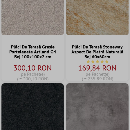
Plăci De Terasă Gresie
Plăci De Terasă Stoneway
Portelanata Artland Gri
Aspect De Piatră Naturală
Bej 100x100x2 cm
Bej 60x60cm
Durchschnittliche Bew
300,10 RON
169,84 RON
pe Pachet(e)
pe Pachet(e)
( = 300,10 RON)
( = 235,89 RON)