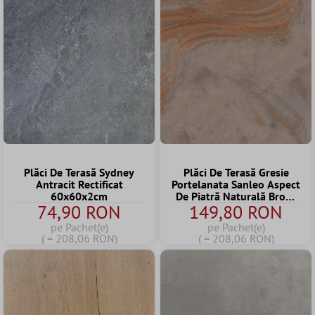
Plăci De Terasă Sydney
Plăci De Terasă Gresie
Antracit Rectificat
Portelanata Sanleo Aspect
60x60x2cm
De Piatră Naturală Bronz
74,90 RON
149,80 RON
60x60x2cm
pe Pachet(e)
pe Pachet(e)
( = 208,06 RON)
( = 208,06 RON)