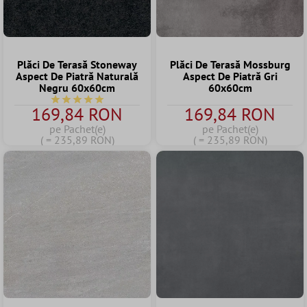
Plăci De Terasă Stoneway
Plăci De Terasă Mossburg
Aspect De Piatră Naturală
Aspect De Piatră Gri
Negru 60x60cm
60x60cm
Durchschnittliche Bewertung von 5 von 5 Sternen
169,84 RON
169,84 RON
pe Pachet(e)
pe Pachet(e)
( = 235,89 RON)
( = 235,89 RON)