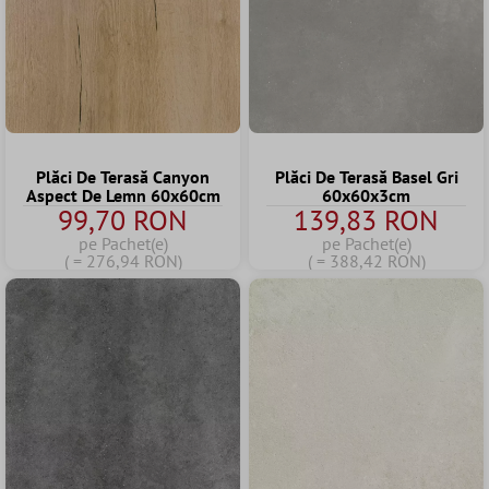
Plăci De Terasă Canyon
Plăci De Terasă Basel Gri
Aspect De Lemn 60x60cm
60x60x3cm
99,70 RON
139,83 RON
pe Pachet(e)
pe Pachet(e)
( = 276,94 RON)
( = 388,42 RON)