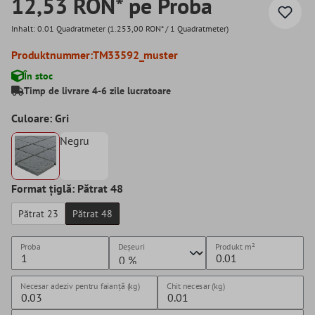
12,53 RON* pe Proba
Inhalt:
0.01 Quadratmeter
(1.253,00 RON* / 1 Quadratmeter)
Produktnummer:
TM33592_muster
În stoc
Timp de livrare 4-6 zile lucratoare
Culoare: Gri
Negru
Format țiglă: Pătrat 48
Pătrat 23
Pătrat 48
Proba
Deșeuri
Produkt
m²
Necesar adeziv pentru faianță (kg)
Chit necesar (kg)