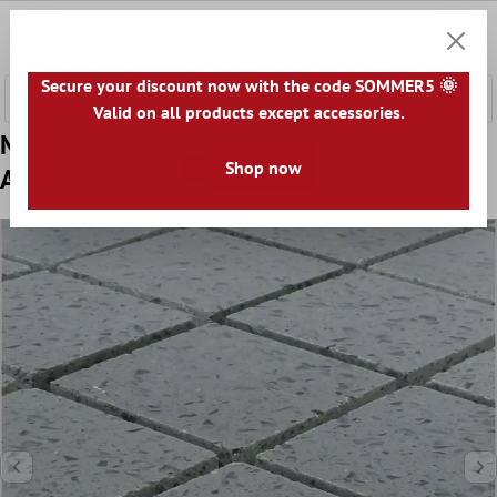
nhalt springen
0
Warenk
Secure your discount now with the code SOMMER5 🌞
Valid on all products except accessories.
Model din Plăci De Mozaic Cuarțit Pedra
Shop now
Artificial Gri