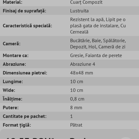
Material:
Cuarț Compozit
Finisaj de suprafață:
Lustruita
Rezistent la apă
, Lipit pe o
Caracteristică specială:
plasă gata de instalare
, Cu
Cerneală
Bucătărie
, Baie
, Spălătorie
,
Cameră:
Depozit
, Hol
, Cameră de zi
Montare ca:
Gresie
, Faianta de perete
Abraziune:
Abraziune 4
Dimensiunea pietrei:
48x48 mm
Lungime:
10 cm
Wide:
10 cm
Înălțime:
0,8 cm
Putere:
8 mm
Cantitate pe pachet:
1
Format țiglă:
Pătrat