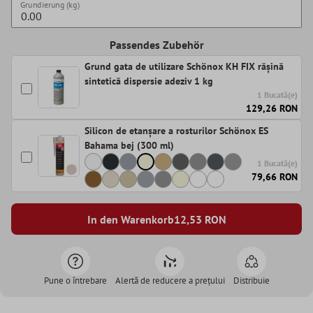
Grundierung (kg)
Passendes Zubehör
Grund gata de utilizare Schönox KH FIX rășină
sintetică dispersie adeziv 1 kg
1 Bucată(e)
129,26 RON
Silicon de etanșare a rosturilor Schönox ES
Bahama bej (300 ml)
1 Bucată(e)
79,66 RON
In den Warenkorb
12,53
RON
Pune o întrebare
Alertă de reducere a prețului
Distribuie