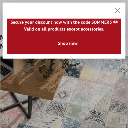
nhalt springen
0
Warenk
Secure your discount now with the code SOMMER5 🌞
Valid on all products except accessories.
Model Aspect Tiglă De Ciment Gresie Decor
Shop now
Mexico Mix