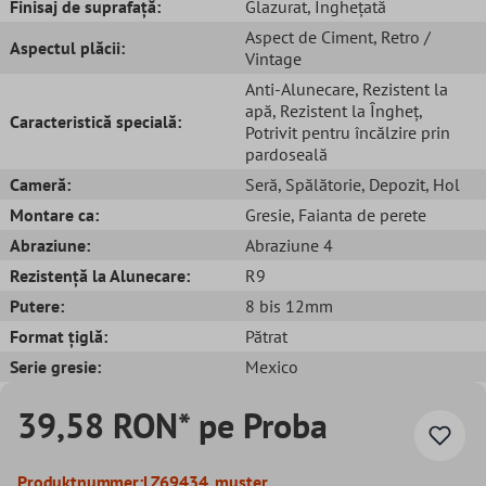
Finisaj de suprafață:
Glazurat
, Înghețată
Aspect de Ciment
, Retro /
Aspectul plăcii:
Vintage
Anti-Alunecare
, Rezistent la
apă
, Rezistent la Îngheț
,
Caracteristică specială:
Potrivit pentru încălzire prin
pardoseală
Cameră:
Seră
, Spălătorie
, Depozit
, Hol
Montare ca:
Gresie
, Faianta de perete
Abraziune:
Abraziune 4
Rezistență la Alunecare:
R9
Putere:
8 bis 12mm
Format țiglă:
Pătrat
Serie gresie:
Mexico
39,58 RON* pe Proba
Produktnummer:
LZ69434_muster