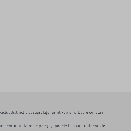
pectul distinctiv al suprafeței printr-un email, care constă în
te pentru utilizare pe pereți și podele în spații rezidențiale.