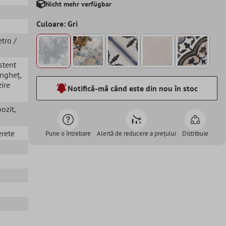
Nicht mehr verfügbar
Culoare: Gri
etro /
istent
 Îngheț
,
zire
Notifică-mă când este din nou în stoc
pozit
,
erete
Pune o întrebare
Alertă de reducere a prețului
Distribuie