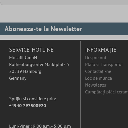
Aboneaza-te la Newsletter
SERVICE-HOTLINE
INFORMAȚIE
Mosafil GmbH
Despre noi
Rothenburgsorter Marktplatz 5
Plata si Transportul
20539 Hamburg
Contactați-ne
Germany
Loc de munca
Newsletter
Cumpărați plăci ceram
Sprijin și consiliere prin:
+4940 797508920
Luni-Vineri: 9:00 a.m. - 5:00 p.m