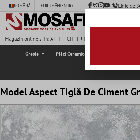
Linie de 
ROMÂNĂ
LEU
RUMÄNIEN RO
nhalt springen
Magazin online si in:
AT
|
IT
|
CH
|
FR
|
DE
|
UK
|
CZ
|
SE
|
DK
|
BE
Gresie
Plăci Ceramice Pentru Pereti
Plă
Model Aspect Tiglă De Ciment Gr