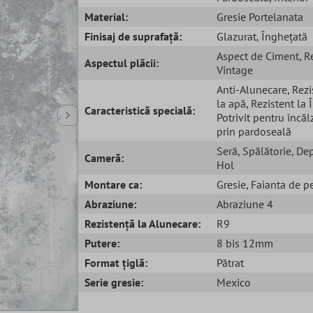
Material:
Gresie Portelanata
Finisaj de suprafață:
Glazurat
, Înghețată
Aspect de Ciment
, R
Aspectul plăcii:
Vintage
Anti-Alunecare
, Rez
la apă
, Rezistent la
Caracteristică specială:
Potrivit pentru încăl
prin pardoseală
Seră
, Spălătorie
, De
Cameră:
Hol
Montare ca:
Gresie
, Faianta de p
Abraziune:
Abraziune 4
Rezistență la Alunecare:
R9
Putere:
8 bis 12mm
Format țiglă:
Pătrat
Serie gresie:
Mexico