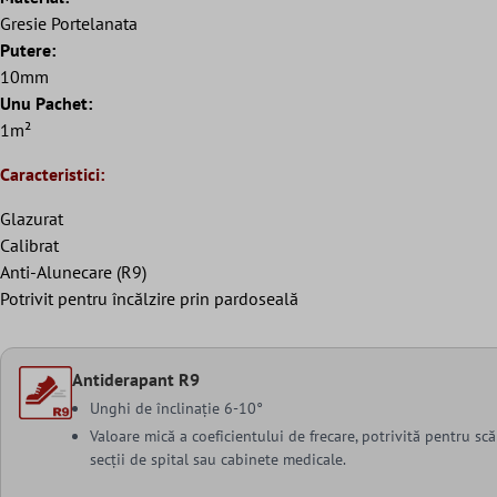
Gresie Portelanata
Putere:
10mm
Unu Pachet:
1m²
Caracteristici:
Glazurat
Calibrat
Anti-Alunecare (R9)
Potrivit pentru încălzire prin pardoseală
Antiderapant R9
Unghi de înclinație 6-10°
Valoare mică a coeficientului de frecare, potrivită pentru scăr
secții de spital sau cabinete medicale.