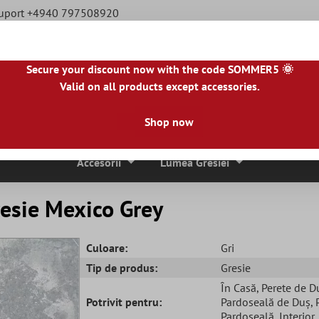
Suport +4940 797508920
Secure your discount now with the code SOMMER5 🌞
Valid on all products except accessories.
|
NL
|
IE
|
ES
|
PL
|
PT
|
FI
|
GR
|
RO
|
NO
|
HU
|
BG
|
HR
|
LU
Shop now
ci De Mozaic
Placi De Piatra Naturala
Plăci De Terasă
Accesorii
Lumea Gresiei
esie Mexico Grey
Culoare:
Gri
Tip de produs:
Gresie
În Casă
, Perete de D
Potrivit pentru:
Pardoseală de Duș
,
Pardoseală
, Interior