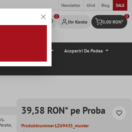
Newsletter
Ghid
Blog
SALE
0
Ihr Konto
0,00 RON*
Warenkorb
Borduri De Tiglă
Acoperiri De Podea
39,58 RON* pe Proba
uș
,
 Perete
,
Produktnummer:
LZ69433_muster