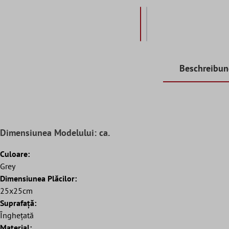
Beschreibu
Dimensiunea Modelului: ca.
Culoare:
Grey
Dimensiunea Plăcilor:
25x25cm
Suprafaţă:
Înghețată
Material: