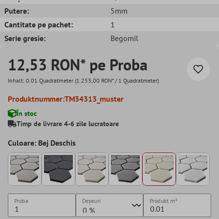
Putere:
5mm
Cantitate pe pachet:
1
Serie gresie:
Begomil
12,53 RON* pe Proba
Inhalt:
0.01 Quadratmeter
(1.253,00 RON* / 1 Quadratmeter)
Produktnummer:
TM34313_muster
În stoc
Timp de livrare 4-6 zile lucratoare
Culoare: Bej Deschis
Proba
Deșeuri
Produkt
m²