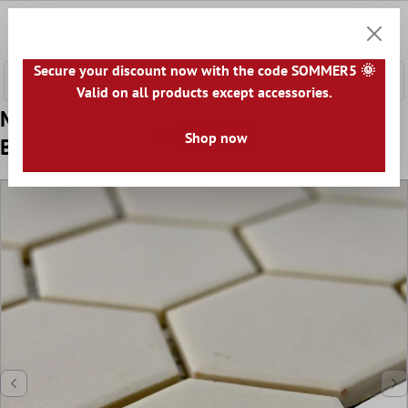
nhalt springen
0
Warenk
Secure your discount now with the code SOMMER5 🌞
Valid on all products except accessories.
Model din Ceramică Plăci De Mozaic
Shop now
Begomil Neglazuit Bej Deschis