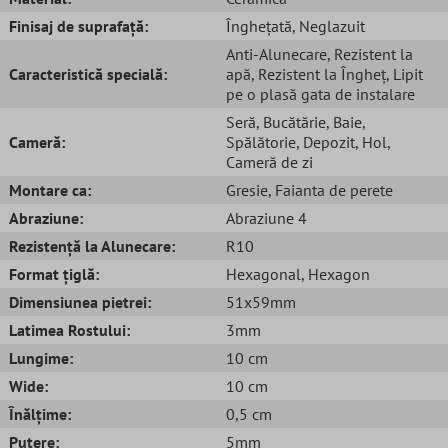
Finisaj de suprafață:
Înghețată
, Neglazuit
Anti-Alunecare
, Rezistent la
Caracteristică specială:
apă
, Rezistent la Îngheț
, Lipit
pe o plasă gata de instalare
Seră
, Bucătărie
, Baie
,
Cameră:
Spălătorie
, Depozit
, Hol
,
Cameră de zi
Montare ca:
Gresie
, Faianta de perete
Abraziune:
Abraziune 4
Rezistență la Alunecare:
R10
Format țiglă:
Hexagonal
, Hexagon
Dimensiunea pietrei:
51x59mm
Latimea Rostului:
3mm
Lungime:
10 cm
Wide:
10 cm
Înălțime:
0,5 cm
Putere:
5mm