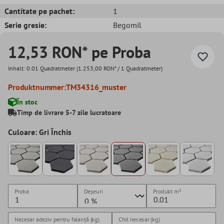
Cantitate pe pachet:
1
Serie gresie:
Begomil
12,53 RON* pe Proba
Inhalt:
0.01 Quadratmeter
(1.253,00 RON* / 1 Quadratmeter)
Produktnummer:
TM34316_muster
În stoc
Timp de livrare 5-7 zile lucratoare
Culoare: Gri Închis
Proba
Deșeuri
Produkt
m²
Necesar adeziv pentru faianță (kg)
Chit necesar (kg)