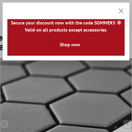
nhalt springen
0
Warenk
Secure your discount now with the code SOMMER5 🌞
Valid on all products except accessories.
Model din Ceramică Plăci De Mozaic
Shop now
Begomil Neglazuit Gri Inchis