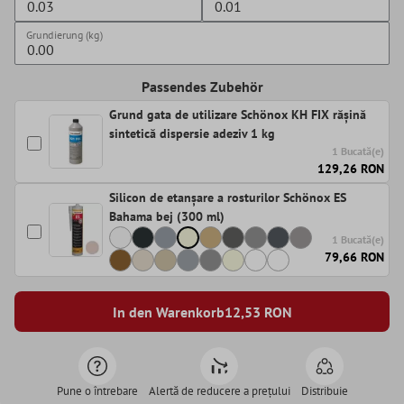
Grundierung (kg)
Passendes Zubehör
Grund gata de utilizare Schönox KH FIX rășină
sintetică dispersie adeziv 1 kg
1 Bucată(e)
129,26 RON
Silicon de etanșare a rosturilor Schönox ES
Bahama bej (300 ml)
1 Bucată(e)
79,66 RON
In den Warenkorb
12,53
RON
Pune o întrebare
Alertă de reducere a prețului
Distribuie