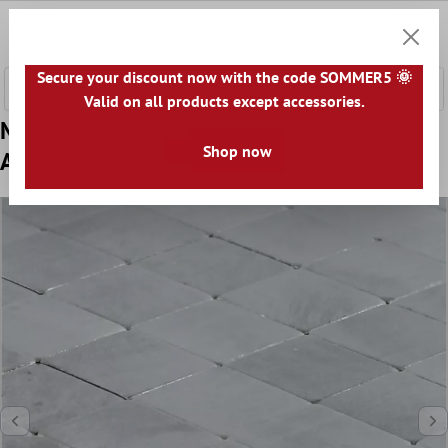
nhalt springen
0
Warenk
Secure your discount now with the code SOMMER5 🌞
Valid on all products except accessories.
Model din Metal Plăci De Mozaic Alice
Shop now
Argint Autoadeziv