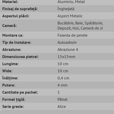
Material:
Aluminiu
, Metal
Finisaj de suprafață:
Înghețată
Aspectul plăcii:
Aspect Metalic
Bucătărie
, Baie
, Spălătorie
,
Cameră:
Depozit
, Hol
, Cameră de zi
Montare ca:
Faianta de perete
Tip de Instalare:
Autoadeziv
Abraziune:
Abraziune 4
Dimensiunea pietrei:
15x15mm
Lungime:
10 cm
Wide:
10 cm
Înălțime:
0,4 cm
Putere:
4 mm
Cantitate pe pachet:
1
Format țiglă:
Pătrat
Serie gresie:
Alice