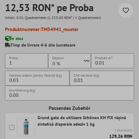
12,53 RON* pe Proba
Inhalt:
0.01 Quadratmeter
(1.253,00 RON* / 1 Quadratmeter)
Produktnummer:
TM34941_muster
În stoc
Timp de livrare 4-6 zile lucratoare
Proba
Deșeuri
Produkt
m²
Necesar adeziv pentru faianță (kg)
Chit necesar (kg)
Grundierung (kg)
Passendes Zubehör
Grund gata de utilizare Schönox KH FIX rășină
sintetică dispersie adeziv 1 kg
1 Bucată(e)
129,26 RON