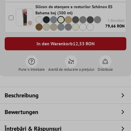
Silicon de etanșare a rosturilor Schönox ES
Bahama bej (300 ml)
1 Bucată(e)
79,66 RON
In den Warenkorb
12,53
RON
Pune o întrebare
Alertă de reducere a prețului
Distribuie
Beschreibung
Bewertungen
Întrebări & Răspunsuri