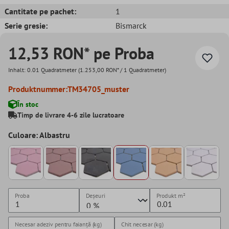
Cantitate pe pachet:
1
Serie gresie:
Bismarck
12,53 RON* pe Proba
Inhalt:
0.01 Quadratmeter
(1.253,00 RON* / 1 Quadratmeter)
Produktnummer:
TM34705_muster
În stoc
Timp de livrare 4-6 zile lucratoare
Culoare: Albastru
Proba
Deșeuri
Produkt
m²
Necesar adeziv pentru faianță (kg)
Chit necesar (kg)