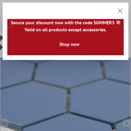
nhalt springen
0
Warenk
Secure your discount now with the code SOMMER5 🌞
Valid on all products except accessories.
Model din Mozaic Ceramic Bismarck R10B
Shop now
Hexagon Albastru H51