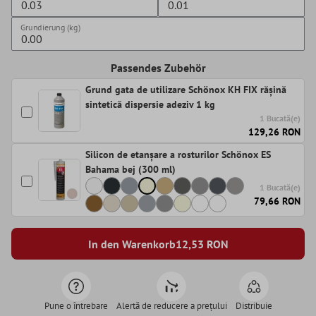
Grundierung (kg)
Passendes Zubehör
Grund gata de utilizare Schönox KH FIX rășină
sintetică dispersie adeziv 1 kg
1 Bucată(e)
129,26 RON
Silicon de etanșare a rosturilor Schönox ES
Bahama bej (300 ml)
1 Bucată(e)
79,66 RON
In den Warenkorb
12,53
RON
Pune o întrebare
Alertă de reducere a prețului
Distribuie