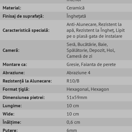
Material:
Ceramică
Finisaj de suprafață:
Înghețată
Anti-Alunecare
, Rezistent la
Caracteristică specială:
apă
, Rezistent la Îngheț
, Lipit
pe o plasă gata de instalare
Seră
, Bucătărie
, Baie
,
Cameră:
Spălătorie
, Depozit
, Hol
,
Cameră de zi
Montare ca:
Gresie
, Faianta de perete
Abraziune:
Abraziune 4
Rezistență la Alunecare:
R10/B
Format țiglă:
Hexagonal
, Hexagon
Dimensiunea pietrei:
51x59mm
Lungime:
10 cm
Wide:
10 cm
Înălțime:
0,6 cm
Putere:
6mm