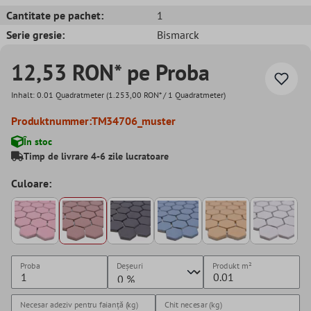
Cantitate pe pachet:
1
Serie gresie:
Bismarck
12,53 RON* pe Proba
Inhalt:
0.01 Quadratmeter
(1.253,00 RON* / 1 Quadratmeter)
Produktnummer:
TM34706_muster
În stoc
Timp de livrare 4-6 zile lucratoare
Culoare:
Proba
Deșeuri
Produkt
m²
Necesar adeziv pentru faianță (kg)
Chit necesar (kg)