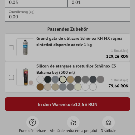
Grundierung (kg)
Passendes Zubehör
Grund gata de utilizare Schönox KH FIX rășină
sintetică dispersie adeziv 1 kg
1 Bucată(e)
129,26 RON
Silicon de etanșare a rosturilor Schönox ES
Bahama bej (300 ml)
1 Bucată(e)
79,66 RON
In den Warenkorb
12,53
RON
Pune o întrebare
Alertă de reducere a prețului
Distribuie