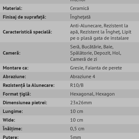
Material:
Ceramică
Finisaj de suprafață:
Înghețată
Anti-Alunecare
, Rezistent la
Caracteristică specială:
apă
, Rezistent la Îngheț
, Lipit
pe o plasă gata de instalare
Seră
, Bucătărie
, Baie
,
Cameră:
Spălătorie
, Depozit
, Hol
,
Cameră de zi
Montare ca:
Gresie
, Faianta de perete
Abraziune:
Abraziune 4
Rezistență la Alunecare:
R10/B
Format țiglă:
Hexagonal
, Hexagon
Dimensiunea pietrei:
23x26mm
Lungime:
10 cm
Wide:
10 cm
Înălțime:
0,5 cm
Putere:
5mm