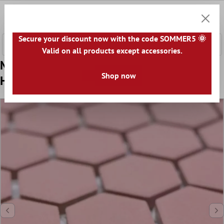
nhalt springen
0
Warenk
Secure your discount now with the code SOMMER5 🌞
Valid on all products except accessories.
Model din Mozaic Ceramic Bismarck R10B
Shop now
Hexagon Teracotă H23