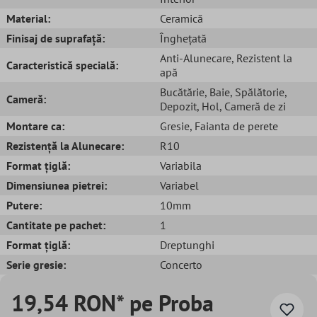
Material:
Ceramică
Finisaj de suprafață:
Înghețată
Anti-Alunecare
, Rezistent la
Caracteristică specială:
apă
Bucătărie
, Baie
, Spălătorie
,
Cameră:
Depozit
, Hol
, Cameră de zi
Montare ca:
Gresie
, Faianta de perete
Rezistență la Alunecare:
R10
Format țiglă:
Variabila
Dimensiunea pietrei:
Variabel
Putere:
10mm
Cantitate pe pachet:
1
Format țiglă:
Dreptunghi
Serie gresie:
Concerto
19,54 RON* pe Proba