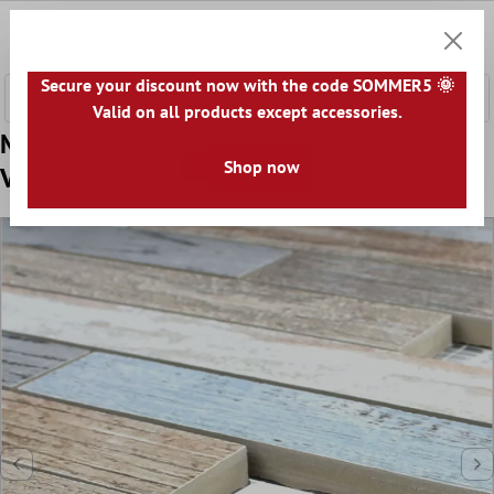
nhalt springen
0
Warenk
Secure your discount now with the code SOMMER5 🌞
Valid on all products except accessories.
Model din Mozaic Ceramic Gresie Concerto
Shop now
Viu Colorate Compus R10/B