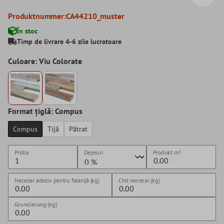
Produktnummer:
CA44210_muster
În stoc
Timp de livrare 4-6 zile lucratoare
Culoare: Viu Colorate
Format țiglă: Compus
Compus
Tijă
Pătrat
Proba
Deșeuri
Produkt
m²
Necesar adeziv pentru faianță (kg)
Chit necesar (kg)
Grundierung (kg)