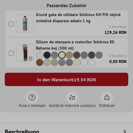
Passendes Zubehör
Grund gata de utilizare Schönox KH FIX rășină
sintetică dispersie adeziv 1 kg
1 Bucată(e)
129,26 RON
Silicon de etanșare a rosturilor Schönox ES
Bahama bej (300 ml)
0 Bucată(e)
0,00 RON
In den Warenkorb
19,54
RON
Pune o întrebare
Alertă de reducere a prețului
Distribuie
Beschreibung