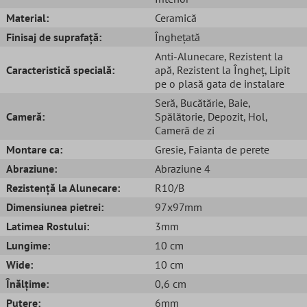
Material:
Ceramică
Finisaj de suprafață:
Înghețată
Anti-Alunecare
, Rezistent la
Caracteristică specială:
apă
, Rezistent la Îngheț
, Lipit
pe o plasă gata de instalare
Seră
, Bucătărie
, Baie
,
Cameră:
Spălătorie
, Depozit
, Hol
,
Cameră de zi
Montare ca:
Gresie
, Faianta de perete
Abraziune:
Abraziune 4
Rezistență la Alunecare:
R10/B
Dimensiunea pietrei:
97x97mm
Latimea Rostului:
3mm
Lungime:
10 cm
Wide:
10 cm
Înălțime:
0,6 cm
Putere:
6mm