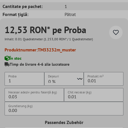
Cantitate pe pachet:
1
Format țiglă:
Pătrat
12,53 RON* pe Proba
Inhalt:
0.01 Quadratmeter
(1.253,00 RON* / 1 Quadratmeter)
Produktnummer:
TM33232m_muster
În stoc
Timp de livrare 4-6 zile lucratoare
Proba
Deșeuri
Produkt
m²
Necesar adeziv pentru faianță (kg)
Chit necesar (kg)
Grundierung (kg)
Passendes Zubehör