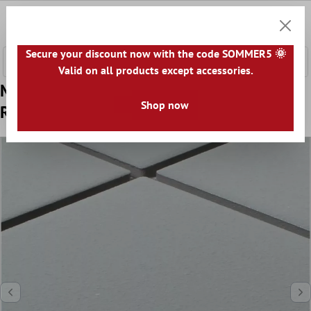
nhalt springen
0
Warenk
Secure your discount now with the code SOMMER5 🌞
Valid on all products except accessories.
Model din Mozaic Ceramic Gresie Gri Piatra
Shop now
Rezistență La Alunecare