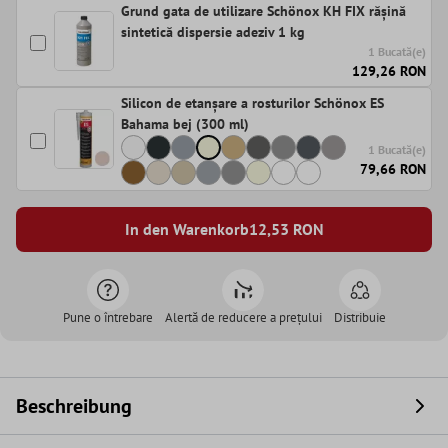
Grund gata de utilizare Schönox KH FIX rășină
sintetică dispersie adeziv 1 kg
1 Bucată(e)
129,26 RON
Silicon de etanșare a rosturilor Schönox ES
Bahama bej (300 ml)
1 Bucată(e)
79,66 RON
In den Warenkorb
12,53
RON
Pune o întrebare
Alertă de reducere a prețului
Distribuie
Beschreibung