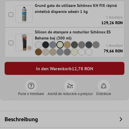
Grund gata de utilizare Schönox KH FIX rășină
sintetică dispersie adeziv 1 kg
1 Bucată(e)
129,26 RON
Silicon de etanșare a rosturilor Schönox ES
Bahama bej (300 ml)
1 Bucată(e)
79,66 RON
In den Warenkorb
12,78
RON
Pune o întrebare
Alertă de reducere a prețului
Distribuie
Beschreibung