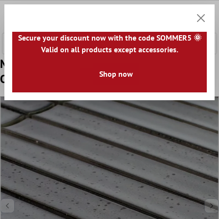
nhalt springen
0
Warenk
Secure your discount now with the code SOMMER5 🌞
Valid on all products except accessories.
Model din Mozaic Ceramic Gresie Tijă
Shop now
Ontario Gri