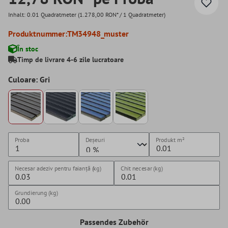
Inhalt:
0.01 Quadratmeter
(1.278,00 RON* / 1 Quadratmeter)
Produktnummer:
TM34948_muster
În stoc
Timp de livrare 4-6 zile lucratoare
Culoare: Gri
Proba
Deșeuri
Produkt
m²
Necesar adeziv pentru faianță (kg)
Chit necesar (kg)
Grundierung (kg)
Passendes Zubehör