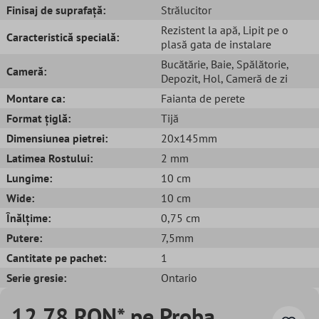
Finisaj de suprafață:
Strălucitor
Rezistent la apă
, Lipit pe o
Caracteristică specială:
plasă gata de instalare
Bucătărie
, Baie
, Spălătorie
,
Cameră:
Depozit
, Hol
, Cameră de zi
Montare ca:
Faianta de perete
Format țiglă:
Tijă
Dimensiunea pietrei:
20x145mm
Latimea Rostului:
2 mm
Lungime:
10 cm
Wide:
10 cm
Înălțime:
0,75 cm
Putere:
7,5mm
Cantitate pe pachet:
1
Serie gresie:
Ontario
12,78 RON* pe Proba