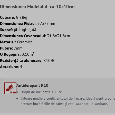
Dimensiunea Modelului: ca. 10x10cm
Culoare:
Gri Bej
Dimensiunea Pietrei:
77x77mm
Suprafaţă:
Înghețată
Dimensiunea Covorașului:
31,8x31,8cm
Material:
Ceramică
Putere:
7mm
O Rogojină:
0,10m²
Rezistență la alunecare:
R10/B
Abraziune:
4
Antiderapant R10
Unghi de înclinație 10-19°
Valoare medie a coeficientului de frecare, ideală pentru zon
precum bucătăriile de cafea și ceai sau spațiile sanitare.