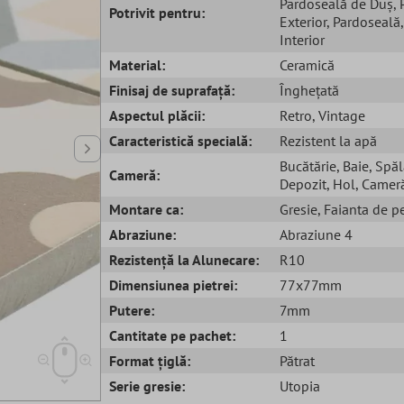
Pardoseală de Duș
,
Potrivit pentru:
Exterior
, Pardoseală
Interior
Material:
Ceramică
Finisaj de suprafață:
Înghețată
Aspectul plăcii:
Retro
, Vintage
Caracteristică specială:
Rezistent la apă
Bucătărie
, Baie
, Spăl
Cameră:
Depozit
, Hol
, Cameră
Montare ca:
Gresie
, Faianta de p
Abraziune:
Abraziune 4
Rezistență la Alunecare:
R10
Dimensiunea pietrei:
77x77mm
Putere:
7mm
Cantitate pe pachet:
1
Format țiglă:
Pătrat
Serie gresie:
Utopia