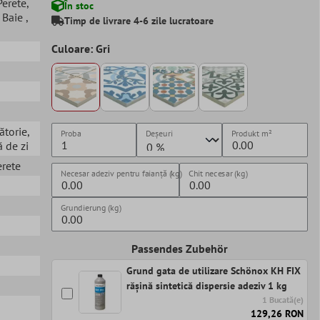
 Perete
,
În stoc
, Baie
,
Timp de livrare 4-6 zile lucratoare
Culoare: Gri
ătorie
,
Proba
Deșeuri
Produkt
m²
 de zi
erete
Necesar adeziv pentru faianță (kg)
Chit necesar (kg)
Grundierung (kg)
Passendes Zubehör
Grund gata de utilizare Schönox KH FIX
rășină sintetică dispersie adeziv 1 kg
1 Bucată(e)
129,26 RON