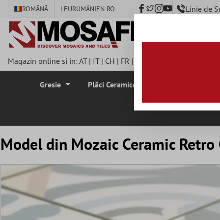
Linie de 
ROMÂNĂ
LEU
RUMÄNIEN RO
nhalt springen
Magazin online si in:
AT
|
IT
|
CH
|
FR
|
DE
|
UK
|
CZ
|
SE
|
DK
|
BE
Gresie
Plăci Ceramice Pentru Pereti
Plă
Model din Mozaic Ceramic Retro 