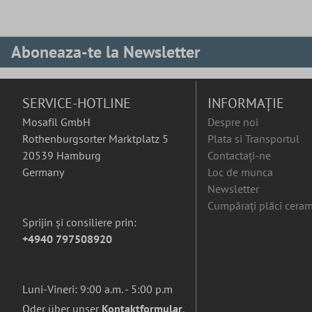
Aboneaza-te la Newsletter
SERVICE-HOTLINE
INFORMAȚIE
Mosafil GmbH
Despre noi
Rothenburgsorter Marktplatz 5
Plata si Transportul
20539 Hamburg
Contactați-ne
Germany
Loc de munca
Newsletter
Cumpărați plăci ceram
Sprijin și consiliere prin:
+4940 797508920
Luni-Vineri: 9:00 a.m. - 5:00 p.m
Oder über unser
Kontaktformular
.