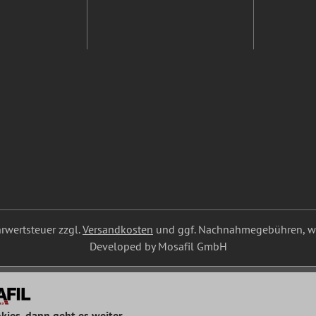
ehrwertsteuer zzgl.
Versandkosten
und ggf. Nachnahmegebühren, we
Developed by Mosafil GmbH
kies, dann geht es weiter...