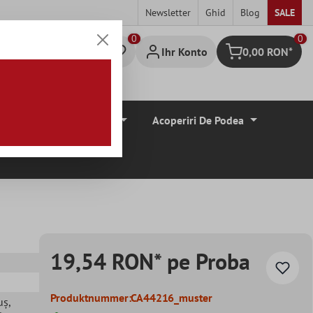
Newsletter
Ghid
Blog
SALE
0
Ihr Konto
0,00 RON*
Warenkorb
Borduri De Tiglă
Acoperiri De Podea
19,54 RON* pe Proba
Produktnummer:
CA44216_muster
uș
,