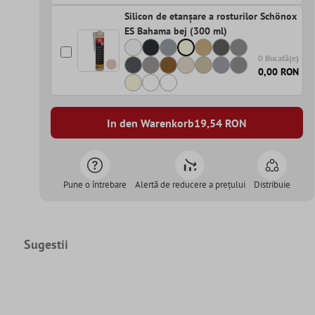
Silicon de etanșare a rosturilor Schönox
ES Bahama bej (300 ml)
0 Bucată(e)
0,00 RON
In den Warenkorb
19,54
RON
Pune o întrebare
Alertă de reducere a prețului
Distribuie
Sugestii