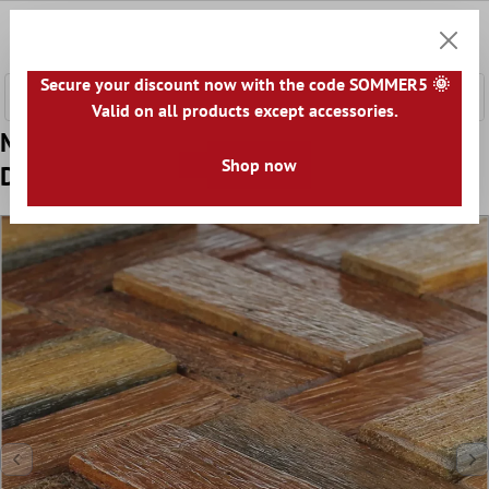
nhalt springen
0
Warenk
Secure your discount now with the code SOMMER5 🌞
Valid on all products except accessories.
Model din Mozaic de Lemn Gresie Scânduri
Shop now
De Navă Lăcuit