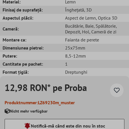
Material:
Lemn
Finisaj de suprafață:
Înghețată
, 3D
Aspectul plăcii:
Aspect de Lemn
, Optica 3D
Bucătărie
, Baie
, Spălătorie
,
Cameră:
Depozit
, Hol
, Cameră de zi
Montare ca:
Faianta de perete
Dimensiunea pietrei:
25x75mm
Putere:
8,5-12mm
Cantitate pe pachet:
1
Format țiglă:
Dreptunghi
12,98 RON* pe Proba
Produktnummer:
LZ69230m_muster
Nicht mehr verfügbar
Notifică-mă când este din nou în stoc