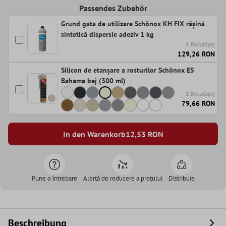
Passendes Zubehör
Grund gata de utilizare Schönox KH FIX rășină
sintetică dispersie adeziv 1 kg
1 Bucată(e)
129,26 RON
Silicon de etanșare a rosturilor Schönox ES
Bahama bej (300 ml)
1 Bucată(e)
79,66 RON
In den Warenkorb
12,53
RON
Pune o întrebare
Alertă de reducere a prețului
Distribuie
Beschreibung