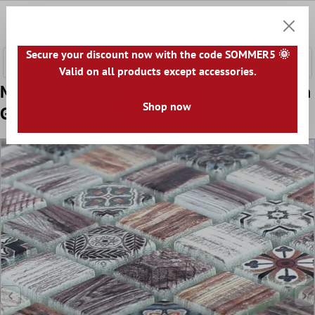
nhalt springen
0
Warenk
Secure your discount now with the code SOMMER5 🌞
Valid on all products except accessories.
Model din Mozaic De Sticlă Aspect De Lemn
Shop now
Gresie Vision Maro