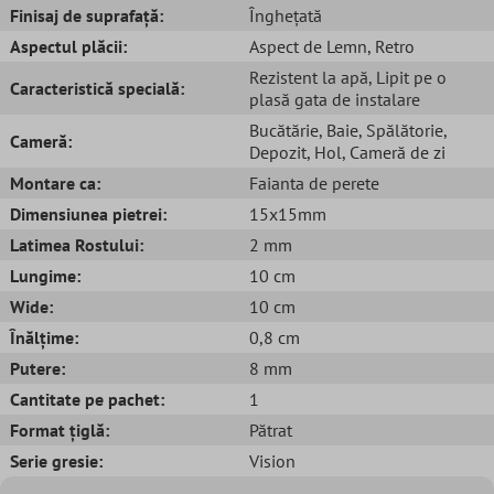
Finisaj de suprafață:
Înghețată
Aspectul plăcii:
Aspect de Lemn
, Retro
Rezistent la apă
, Lipit pe o
Caracteristică specială:
plasă gata de instalare
Bucătărie
, Baie
, Spălătorie
,
Cameră:
Depozit
, Hol
, Cameră de zi
Montare ca:
Faianta de perete
Dimensiunea pietrei:
15x15mm
Latimea Rostului:
2 mm
Lungime:
10 cm
Wide:
10 cm
Înălțime:
0,8 cm
Putere:
8 mm
Cantitate pe pachet:
1
Format țiglă:
Pătrat
Serie gresie:
Vision