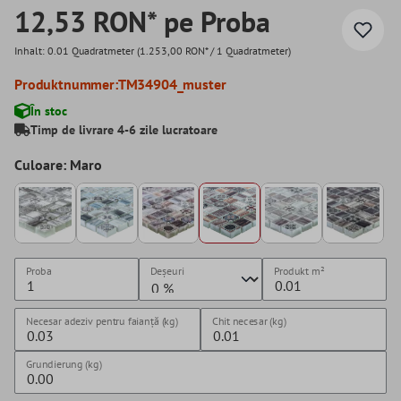
12,53 RON* pe Proba
Inhalt:
0.01 Quadratmeter
(1.253,00 RON* / 1 Quadratmeter)
Produktnummer:
TM34904_muster
În stoc
Timp de livrare 4-6 zile lucratoare
Culoare: Maro
Proba
Deșeuri
Produkt
m²
Necesar adeziv pentru faianță (kg)
Chit necesar (kg)
Grundierung (kg)