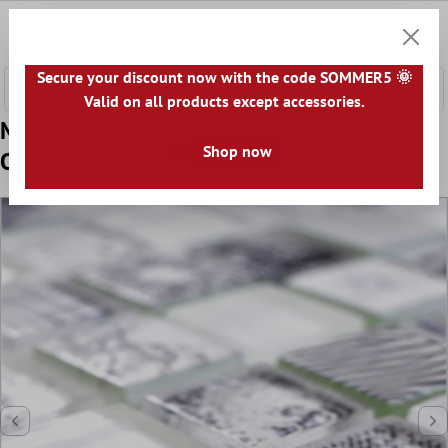
nhalt springen
0
Warenk
Secure your discount now with the code SOMMER5 🌞
Valid on all products except accessories.
Model din Mozaic De Sticlă Gresie Cornelia
Shop now
Optica Retro Super Alb