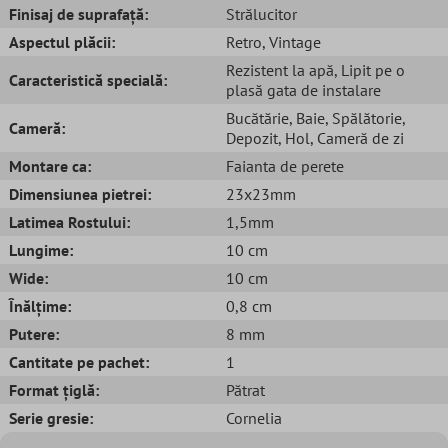
Finisaj de suprafață:
Strălucitor
Aspectul plăcii:
Retro
, Vintage
Rezistent la apă
, Lipit pe o
Caracteristică specială:
plasă gata de instalare
Bucătărie
, Baie
, Spălătorie
,
Cameră:
Depozit
, Hol
, Cameră de zi
Montare ca:
Faianta de perete
Dimensiunea pietrei:
23x23mm
Latimea Rostului:
1,5mm
Lungime:
10 cm
Wide:
10 cm
Înălțime:
0,8 cm
Putere:
8 mm
Cantitate pe pachet:
1
Format țiglă:
Pătrat
Serie gresie:
Cornelia