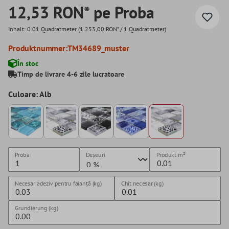
12,53 RON* pe Proba
Inhalt:
0.01 Quadratmeter
(1.253,00 RON* / 1 Quadratmeter)
Produktnummer:
TM34689_muster
În stoc
Timp de livrare 4-6 zile lucratoare
Culoare: Alb
Proba
Deșeuri
Produkt
m²
Necesar adeziv pentru faianță (kg)
Chit necesar (kg)
Grundierung (kg)