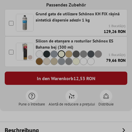
Passendes Zubehör
Grund gata de utilizare Schönox KH FIX rășină
sintetică dispersie adeziv 1 kg
1 Bucată(e)
129,26 RON
Silicon de etanșare a rosturilor Schönox ES
Bahama bej (300 ml)
1 Bucată(e)
79,66 RON
In den Warenkorb
12,53
RON
Pune o întrebare
Alertă de reducere a prețului
Distribuie
Beschreibung