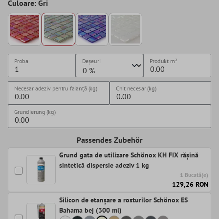
Culoare: Gri
Proba
Deșeuri
Produkt
m²
Necesar adeziv pentru faianță (kg)
Chit necesar (kg)
Grundierung (kg)
Passendes Zubehör
Grund gata de utilizare Schönox KH FIX rășină
sintetică dispersie adeziv 1 kg
1 Bucată(e)
129,26 RON
Silicon de etanșare a rosturilor Schönox ES
Bahama bej (300 ml)