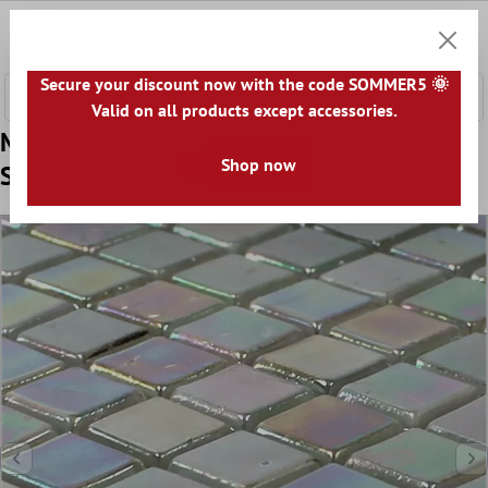
nhalt springen
0
Warenk
Secure your discount now with the code SOMMER5 🌞
Valid on all products except accessories.
Model din Mozaic De Sticlă Gresie Efect
Shop now
Sidef Amazonas