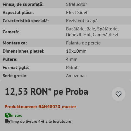
Finisaj de suprafață:
Strălucitor
Aspectul plăcii:
Efect Sidef
Caracteristică specială:
Rezistent la apă
Bucătărie
, Baie
, Spălătorie
,
Cameră:
Depozit
, Hol
, Cameră de zi
Montare ca:
Faianta de perete
Dimensiunea pietrei:
10x10mm
Putere:
4 mm
Format țiglă:
Pătrat
Serie gresie:
Amazonas
12,53 RON* pe Proba
Produktnummer:
RAN48020_muster
În stoc
Timp de livrare 4-6 zile lucratoare