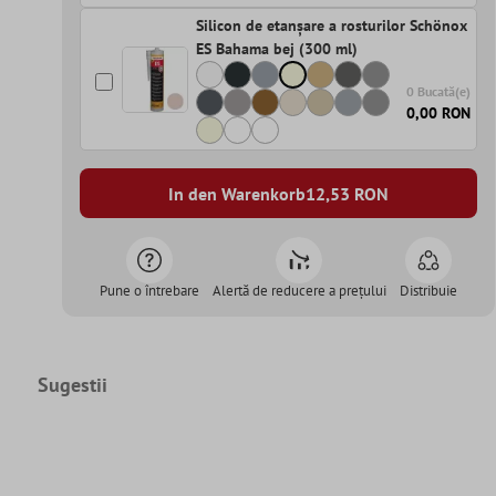
Silicon de etanșare a rosturilor Schönox
ES Bahama bej (300 ml)
0 Bucată(e)
0,00 RON
In den Warenkorb
12,53
RON
Pune o întrebare
Alertă de reducere a prețului
Distribuie
Sugestii