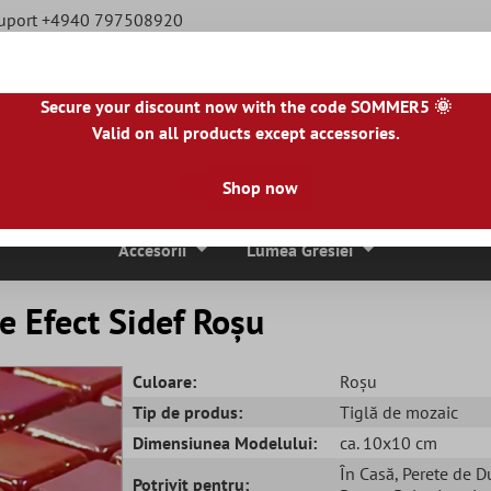
Suport +4940 797508920
Secure your discount now with the code SOMMER5 🌞
Valid on all products except accessories.
|
NL
|
IE
|
ES
|
PL
|
PT
|
FI
|
GR
|
RO
|
NO
|
HU
|
BG
|
HR
|
LU
Shop now
ci De Mozaic
Placi De Piatra Naturala
Plăci De Terasă
Accesorii
Lumea Gresiei
e Efect Sidef Roșu
Culoare:
Roșu
Tip de produs:
Tiglă de mozaic
Dimensiunea Modelului:
ca. 10x10 cm
În Casă
, Perete de D
Potrivit pentru: