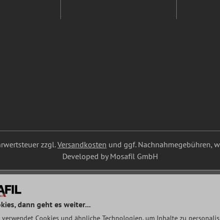
ehrwertsteuer zzgl.
Versandkosten
und ggf. Nachnahmegebühren, we
Developed by Mosafil GmbH
kies, dann geht es weiter...
 verwendet Cookies und ähnliche Technologien, um Inhalte zu personalisi