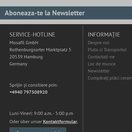
Aboneaza-te la Newsletter
SERVICE-HOTLINE
INFORMAȚIE
Mosafil GmbH
Despre noi
Rothenburgsorter Marktplatz 5
Plata si Transportul
20539 Hamburg
Contactați-ne
Germany
Loc de munca
Newsletter
Cumpărați plăci ceram
Sprijin și consiliere prin:
+4940 797508920
Luni-Vineri: 9:00 a.m. - 5:00 p.m
Oder über unser
Kontaktformular
.