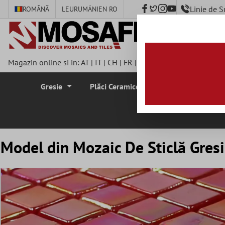
Linie de 
ROMÂNĂ
LEU
RUMÄNIEN RO
nhalt springen
Magazin online si in:
AT
|
IT
|
CH
|
FR
|
DE
|
UK
|
CZ
|
SE
|
DK
|
BE
Gresie
Plăci Ceramice Pentru Pereti
Plă
Model din Mozaic De Sticlă Gresi