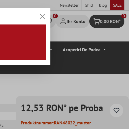
Newsletter
Ghid
Blog
SALE
0
Ihr Konto
0,00 RON*
Warenkorb
Borduri De Tiglă
Acoperiri De Podea
12,53 RON* pe Proba
Produktnummer:
RAN48022_muster
uș
,