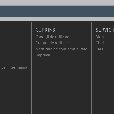
CUPRINS
SERVICI
Condiții de utilizare
Blog
Dreptul de reziliere
Ghid
Notificare de confidențialitate
FAQ
Imprima
ice în Germania