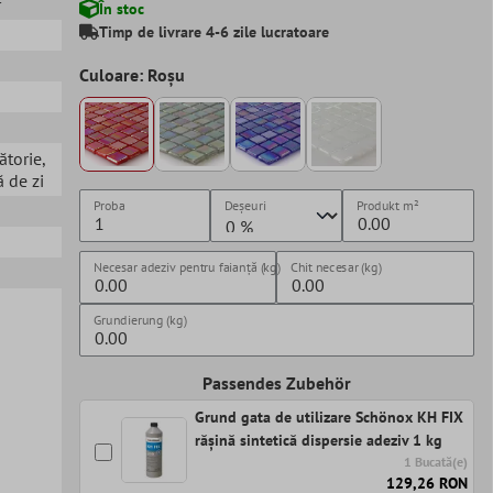
r
În stoc
Timp de livrare 4-6 zile lucratoare
Culoare: Roșu
ătorie
,
 de zi
Proba
Deșeuri
Produkt
m²
Necesar adeziv pentru faianță (kg)
Chit necesar (kg)
Grundierung (kg)
Passendes Zubehör
Grund gata de utilizare Schönox KH FIX
rășină sintetică dispersie adeziv 1 kg
1 Bucată(e)
129,26 RON