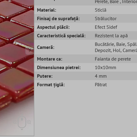
Perete
, Baie
, Interio
Material:
Sticlă
Finisaj de suprafață:
Strălucitor
Aspectul plăcii:
Efect Sidef
Caracteristică specială:
Rezistent la apă
Bucătărie
, Baie
, Spăl
Cameră:
Depozit
, Hol
, Cameră
Montare ca:
Faianta de perete
Dimensiunea pietrei:
10x10mm
Putere:
4 mm
Format țiglă:
Pătrat