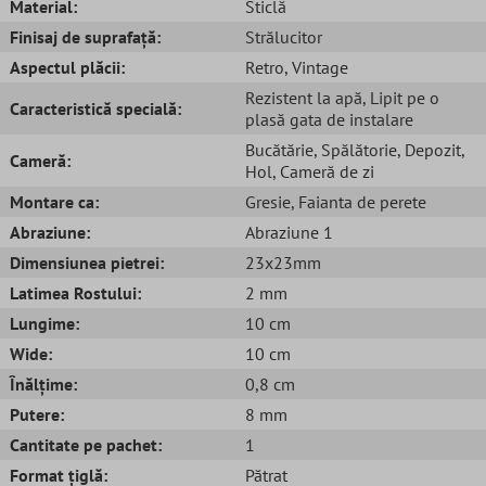
Material:
Sticlă
Finisaj de suprafață:
Strălucitor
Aspectul plăcii:
Retro
, Vintage
Rezistent la apă
, Lipit pe o
Caracteristică specială:
plasă gata de instalare
Bucătărie
, Spălătorie
, Depozit
,
Cameră:
Hol
, Cameră de zi
Montare ca:
Gresie
, Faianta de perete
Abraziune:
Abraziune 1
Dimensiunea pietrei:
23x23mm
Latimea Rostului:
2 mm
Lungime:
10 cm
Wide:
10 cm
Înălțime:
0,8 cm
Putere:
8 mm
Cantitate pe pachet:
1
Format țiglă:
Pătrat