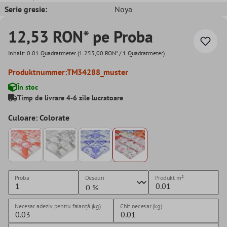
Serie gresie:
Noya
12,53 RON* pe Proba
Inhalt:
0.01 Quadratmeter
(1.253,00 RON* / 1 Quadratmeter)
Produktnummer:
TM34288_muster
În stoc
Timp de livrare 4-6 zile lucratoare
Culoare: Colorate
Proba
Deșeuri
Produkt
m²
Necesar adeziv pentru faianță (kg)
Chit necesar (kg)