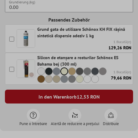
Grundierung (kg)
Passendes Zubehör
Grund gata de utilizare Schönox KH FIX rășină
sintetică dispersie adeziv 1 kg
1 Bucată(e)
129,26 RON
Silicon de etanșare a rosturilor Schönox ES
Bahama bej (300 ml)
1 Bucată(e)
79,66 RON
In den Warenkorb
12,53
RON
Pune o întrebare
Alertă de reducere a prețului
Distribuie