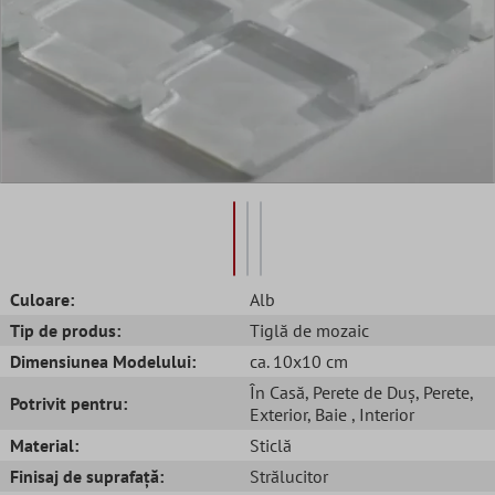
Culoare:
Alb
Tip de produs:
Tiglă de mozaic
Dimensiunea Modelului:
ca. 10x10 cm
În Casă
, Perete de Duș
, Perete
,
Potrivit pentru:
Exterior
, Baie
, Interior
Material:
Sticlă
Finisaj de suprafață:
Strălucitor