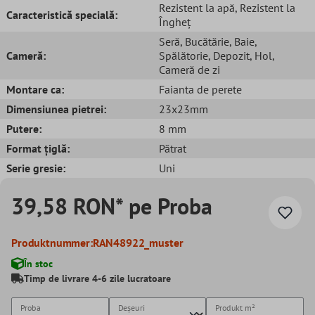
Rezistent la apă
, Rezistent la
Caracteristică specială:
Îngheț
Seră
, Bucătărie
, Baie
,
Cameră:
Spălătorie
, Depozit
, Hol
,
Cameră de zi
Montare ca:
Faianta de perete
Dimensiunea pietrei:
23x23mm
Putere:
8 mm
Format țiglă:
Pătrat
Serie gresie:
Uni
39,58 RON* pe Proba
Produktnummer:
RAN48922_muster
În stoc
Timp de livrare 4-6 zile lucratoare
Proba
Deșeuri
Produkt
m²