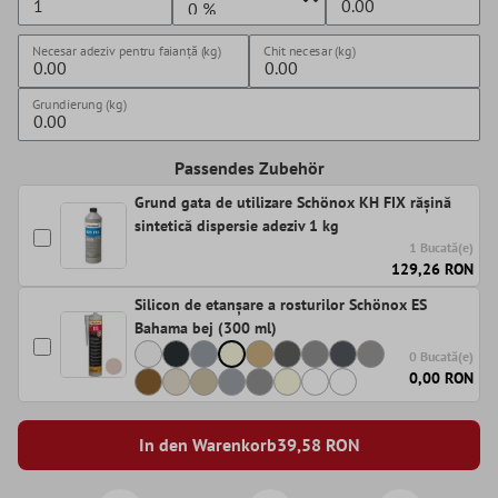
Necesar adeziv pentru faianță (kg)
Chit necesar (kg)
Grundierung (kg)
Passendes Zubehör
Grund gata de utilizare Schönox KH FIX rășină
sintetică dispersie adeziv 1 kg
1 Bucată(e)
129,26 RON
Silicon de etanșare a rosturilor Schönox ES
Bahama bej (300 ml)
0 Bucată(e)
0,00 RON
In den Warenkorb
39,58
RON