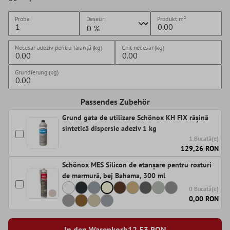
Proba
Deșeuri
Produkt
m²
Necesar adeziv pentru faianță (kg)
Chit necesar (kg)
Grundierung (kg)
Passendes Zubehör
Grund gata de utilizare Schönox KH FIX rășină
sintetică dispersie adeziv 1 kg
1 Bucată(e)
129,26 RON
Schönox MES Silicon de etanșare pentru rosturi
de marmură, bej Bahama, 300 ml
0 Bucată(e)
0,00 RON
In den Warenkorb
12,53
RON