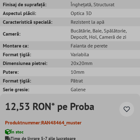
Finisaj de suprafață:
Înghețată
, Structurat
Aspectul plăcii:
Optica 3D
Caracteristică specială:
Rezistent la apă
Bucătărie
, Baie
, Spălătorie
,
Cameră:
Depozit
, Hol
, Cameră de zi
Montare ca:
Faianta de perete
Format țiglă:
Variabila
Dimensiunea pietrei:
20x20mm
Putere:
10mm
Format țiglă:
Pătrat
Serie gresie:
Galene
12,53 RON* pe Proba
Produktnummer:
RAN48464_muster
În stoc
Timp de livrare 5-7 zile lucratoare