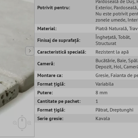
Pardoseală de Duș
,
Potrivit pentru:
Exterior
, Pardoseală
Nu este potrivit pen
zonele umede
, Inter
Material:
Piatră Naturală
, Trav
Înghețată
, Tobăt
,
Finisaj de suprafață:
Structurat
Caracteristică specială:
Rezistent la apă
Bucătărie
, Baie
, Spăl
Cameră:
Depozit
, Hol
, Cameră
Montare ca:
Gresie
, Faianta de p
Format țiglă:
Variabila
Putere:
8 mm
Cantitate pe pachet:
1
Format țiglă:
Pătrat
, Dreptunghi
Serie gresie:
Kavala