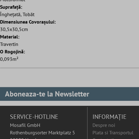
Suprafaţă:
Înghețată, Tobăt
Dimensiunea Covorașului:
30,5x30,5cm
Material:
Travertin
O Rogojină:
0,093m²
Aboneaza-te la Newsletter
SERVICE-HOTLINE
INFORMAȚIE
Mosafil GmbH
Despre noi
Rothenburgsorter Marktplatz 5
Plata si Transportul