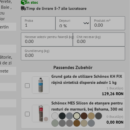
 Perete
,
În stoc
, Baie
,
Timp de livrare 5-7 zile lucratoare
tru
ior
Proba
Deșeuri
Produkt
m²
ertin
Necesar adeziv pentru faianță (kg)
Chit necesar (kg)
Grundierung (kg)
ătorie
,
 de zi
Passendes Zubehör
erete
Grund gata de utilizare Schönox KH FIX
rășină sintetică dispersie adeziv 1 kg
1 Bucată(e)
129,26 RON
Schönox MES Silicon de etanșare pentru
rosturi de marmură, bej Bahama, 300 ml
0 Bucată(e)
0,00 RON