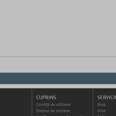
CUPRINS
SERVICI
Condiții de utilizare
Blog
Dreptul de reziliere
Ghid