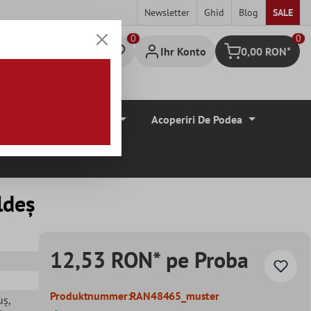
Newsletter
Ghid
Blog
SALE
0
Ihr Konto
0,00 RON*
Warenkorb
Borduri De Tiglă
Acoperiri De Podea
ldeş
12,53 RON* pe Proba
Produktnummer:
RAN48465_muster
uș
,