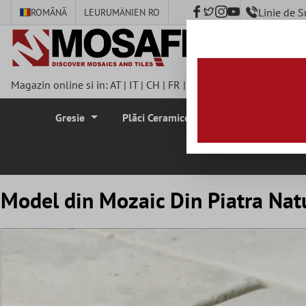
Linie de 
ROMÂNĂ
LEU
RUMÄNIEN RO
nhalt springen
Magazin online si in:
AT
|
IT
|
CH
|
FR
|
DE
|
UK
|
CZ
|
SE
|
DK
|
BE
Gresie
Plăci Ceramice Pentru Pereti
Plă
Model din Mozaic Din Piatra Nat