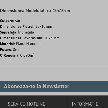
Dimensiunea Modelului: ca. 10x10cm
Culoare:
Aur
Dimensiunea Pietrei:
15x15mm
Suprafaţă:
Înghețată
Dimensiunea Covorașului:
30x30cm
Material:
Piatră Naturală
Putere:
8mm
O Rogojină:
0,090m²
Aboneaza-te la Newsletter
SERVICE-HOTLINE
INFORMAȚIE