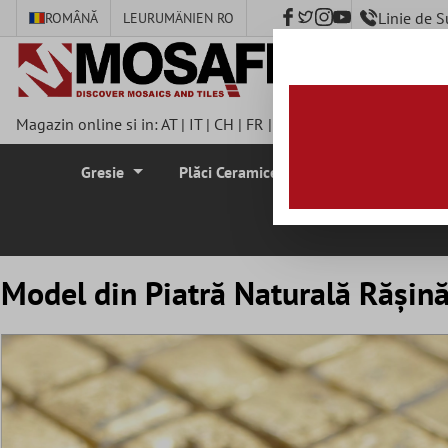
Linie de 
ROMÂNĂ
LEU
RUMÄNIEN RO
nhalt springen
Magazin online si in:
AT
|
IT
|
CH
|
FR
|
DE
|
UK
|
CZ
|
SE
|
DK
|
BE
Gresie
Plăci Ceramice Pentru Pereti
Plă
Model din Piatră Naturală Răşin