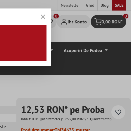
Newsletter
Ghid
Blog
SALE
0
Ihr Konto
0,00 RON*
Warenkorb
Borduri De Tiglă
Acoperiri De Podea
12,53 RON* pe Proba
Inhalt:
0.01 Quadratmeter
(1.253,00 RON* / 1 Quadratmeter)
este
Produktnummer:
TM34635_muster