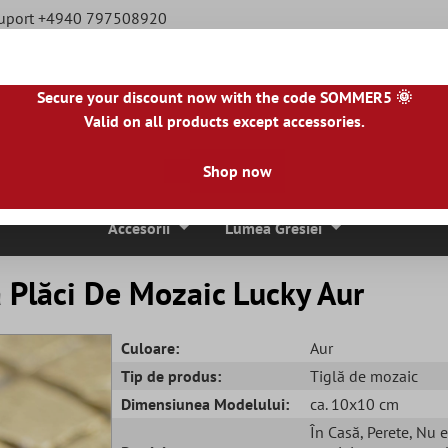
Suport +4940 797508920
Secure your discount now with the code SOMMER5 🌞
Valid on all products except accessories.
|
NL
|
IE
|
ES
|
PL
|
PT
|
FI
|
GR
|
RO
|
NO
|
HU
|
BG
|
HR
|
LU
Shop now
ci De Mozaic
Placi De Piatra Naturala
Plăci De Terasă
Accesorii
Lumea Gresiei
ă Plăci De Mozaic Lucky Aur
Culoare:
Aur
Tip de produs:
Tiglă de mozaic
Dimensiunea Modelului:
ca. 10x10 cm
În Casă
, Perete
, Nu 