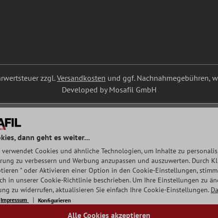
ehrwertsteuer zzgl.
Versandkosten
und ggf. Nachnahmegebühren, we
Developed by Mosafil GmbH
kies, dann geht es weiter...
 verwendet Cookies und ähnliche Technologien, um Inhalte zu personalisi
rung zu verbessern und Werbung anzupassen und auszuwerten. Durch Klic
tieren " oder Aktivieren einer Option in den Cookie-Einstellungen, stim
auch in unserer Cookie-Richtlinie beschrieben. Um Ihre Einstellungen zu ä
ng zu widerrufen, aktualisieren Sie einfach Ihre Cookie-Einstellungen.
Da
Impressum
Konfigurieren
Alle Cookies akzeptieren