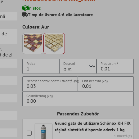
le
În stoc
Timp de livrare 4-6 zile lucratoare
ină
Culoare: Aur
a de
e
,
 de zi
Proba
Deșeuri
Produkt
m²
Necesar adeziv pentru faianță (kg)
Chit necesar (kg)
Grundierung (kg)
Passendes Zubehör
Grund gata de utilizare Schönox KH FIX
rășină sintetică dispersie adeziv 1 kg
1 Bucată(e)