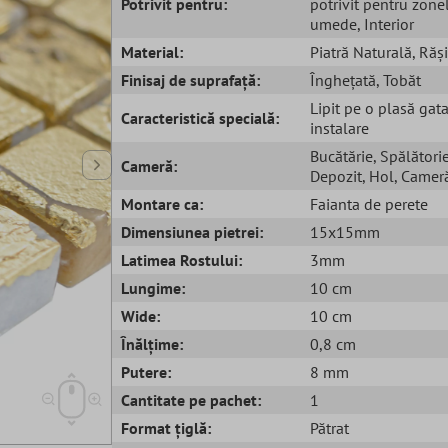
Potrivit pentru:
potrivit pentru zone
umede
, Interior
Material:
Piatră Naturală
, Răș
Finisaj de suprafață:
Înghețată
, Tobăt
Lipit pe o plasă gat
Caracteristică specială:
instalare
Bucătărie
, Spălători
Cameră:
Depozit
, Hol
, Cameră
Montare ca:
Faianta de perete
Dimensiunea pietrei:
15x15mm
Latimea Rostului:
3mm
Lungime:
10 cm
Wide:
10 cm
Înălțime:
0,8 cm
Putere:
8 mm
Cantitate pe pachet:
1
Format țiglă:
Pătrat