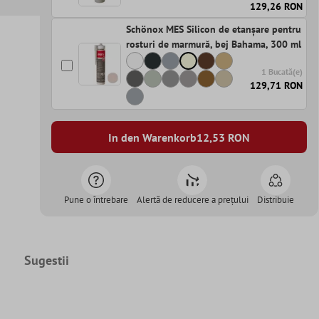
129,26 RON
Schönox MES Silicon de etanșare pentru
rosturi de marmură, bej Bahama, 300 ml
1 Bucată(e)
129,71 RON
In den Warenkorb
12,53
RON
Pune o întrebare
Alertă de reducere a prețului
Distribuie
Sugestii