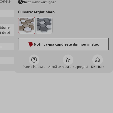
 zonele
Nicht mehr verfügbar
Culoare: Argint Maro
ătorie
,
 de zi
Notifică-mă când este din nou în stoc
n
Pune o întrebare
Alertă de reducere a prețului
Distribuie