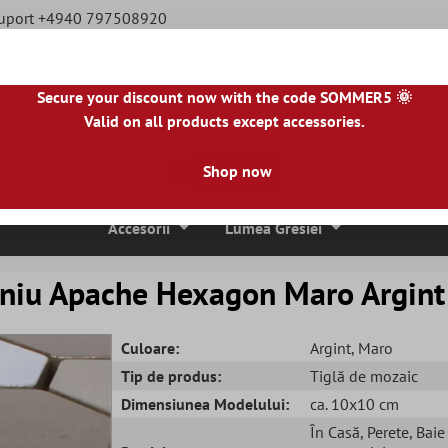
Suport +4940 797508920
Secure your discount now with the code SOMMER5 🌞
Valid on all products except accessories.
|
NL
|
IE
|
ES
|
PL
|
PT
|
FI
|
GR
|
RO
|
NO
|
HU
|
BG
|
HR
|
LU
Shop now
ci De Mozaic
Placi De Piatra Naturala
Plăci De Terasă
Accesorii
Lumea Gresiei
iniu Apache Hexagon Maro Argint
Culoare:
Argint
, Maro
Tip de produs:
Tiglă de mozaic
Dimensiunea Modelului:
ca. 10x10 cm
În Casă
, Perete
, Bai