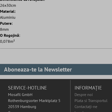
26x30cm
Material:
Aluminiu
Putere:
8mm
O Rogojină:
0,078m²
Aboneaza-te la Newsletter
SERVICE-HOTLINE
INFORMAȚIE
Mosafil GmbH
Despre noi
Rothenburgsorter Marktplatz 5
Plata si Transportul
20539 Hamburg
Contactați-ne