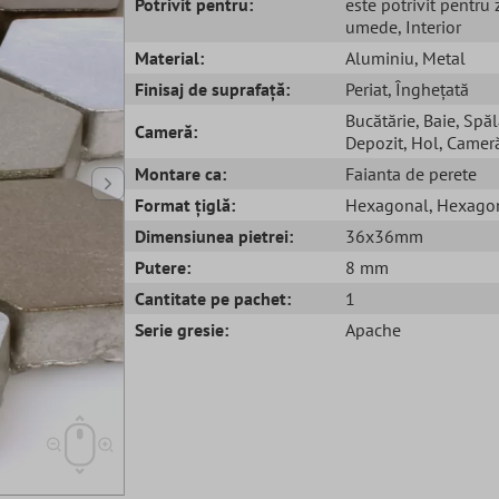
Potrivit pentru:
este potrivit pentru
umede
, Interior
Material:
Aluminiu
, Metal
Finisaj de suprafață:
Periat
, Înghețată
Bucătărie
, Baie
, Spăl
Cameră:
Depozit
, Hol
, Cameră
Montare ca:
Faianta de perete
Format țiglă:
Hexagonal
, Hexago
Dimensiunea pietrei:
36x36mm
Putere:
8 mm
Cantitate pe pachet:
1
Serie gresie:
Apache