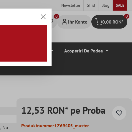
Newsletter
Ghid
Blog
SALE
0
Ihr Konto
0,00 RON*
Warenkorb
Borduri De Tiglă
Acoperiri De Podea
12,53 RON* pe Proba
Produktnummer:
LZ69405_muster
e
, Nu