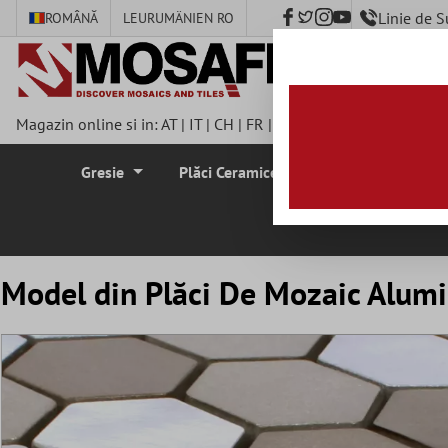
Linie de 
ROMÂNĂ
LEU
RUMÄNIEN RO
nhalt springen
Magazin online si in:
AT
|
IT
|
CH
|
FR
|
DE
|
UK
|
CZ
|
SE
|
DK
|
BE
Gresie
Plăci Ceramice Pentru Pereti
Plă
Model din Plăci De Mozaic Alum