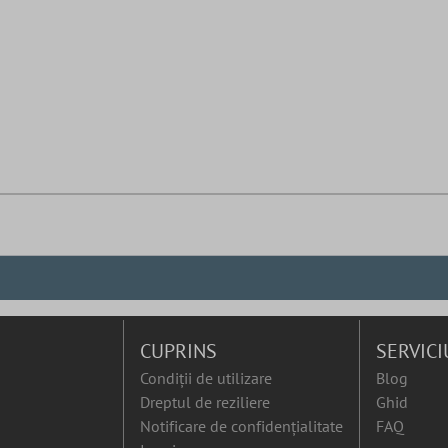
CUPRINS
SERVICI
Condiții de utilizare
Blog
Dreptul de reziliere
Ghid
Notificare de confidențialitate
FAQ