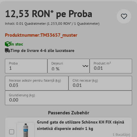
12,53 RON* pe Proba
Inhalt:
0.01 Quadratmeter
(1.253,00 RON* / 1 Quadratmeter)
Produktnummer:
TM33657_muster
În stoc
Timp de livrare 4-6 zile lucratoare
Proba
Deșeuri
Produkt
m²
Necesar adeziv pentru faianță (kg)
Chit necesar (kg)
Grundierung (kg)
Passendes Zubehör
Grund gata de utilizare Schönox KH FIX rășină
sintetică dispersie adeziv 1 kg
1 Bucată(e)