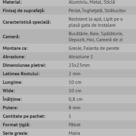
Material:
Aluminiu
, Metal
, Sticlă
Finisaj de suprafață:
Periat
, Înghețată
, Strălucitor
Rezistent la apă
, Lipit pe o
Caracteristică specială:
plasă gata de instalare
Bucătărie
, Baie
, Spălătorie
,
Cameră:
Depozit
, Hol
, Cameră de zi
Montare ca:
Gresie
, Faianta de perete
Abraziune:
Abraziune 1
Dimensiunea pietrei:
23x23mm
Latimea Rostului:
2 mm
Lungime:
10 cm
Wide:
10 cm
Înălțime:
0,8 cm
Putere:
8 mm
Cantitate pe pachet:
1
Format țiglă:
Pătrat
Serie gresie:
Maira