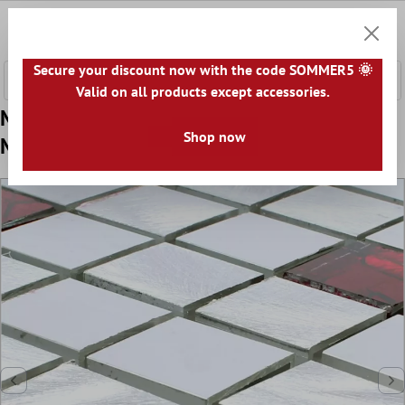
nhalt springen
0
Warenk
Secure your discount now with the code SOMMER5 🌞
Valid on all products except accessories.
Model din Plăci De Mozaic Aluminiu Sticlă
Shop now
Maira Argint Roșu