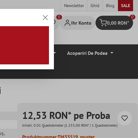
Newsletter
Ghid
Blog
SALE
0
Ihr Konto
0,00 RON*
Warenkorb
Borduri De Tiglă
Acoperiri De Podea
i
12,53 RON* pe Proba
Inhalt:
0.01 Quadratmeter
(1.253,00 RON* / 1 Quadratmeter)
uș
,
Produktnummer:
TM33519_muster