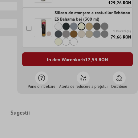
129,26 RON
Silicon de etanșare a rosturilor Schönox
ES Bahama bej (300 ml)
1 Bucată(e)
79,66 RON
In den Warenkorb
12,53
RON
Pune o întrebare
Alertă de reducere a prețului
Distribuie
Sugestii