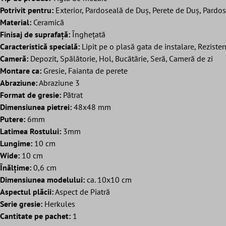
Potrivit pentru:
Exterior, Pardoseală de Duș, Perete de Duș, Pardosea
Material:
Ceramică
Finisaj de suprafață:
Înghețată
Caracteristică specială:
Lipit pe o plasă gata de instalare, Rezisten
Cameră:
Depozit, Spălătorie, Hol, Bucătărie, Seră, Cameră de zi
Montare ca:
Gresie, Faianta de perete
Abraziune:
Abraziune 3
Format de gresie:
Pătrat
Dimensiunea pietrei:
48x48 mm
Putere:
6mm
Latimea Rostului:
3mm
Lungime:
10 cm
Wide:
10 cm
Înălțime:
0,6 cm
Dimensiunea modelului:
ca. 10x10 cm
Aspectul plăcii:
Aspect de Piatră
Serie gresie:
Herkules
Cantitate pe pachet:
1