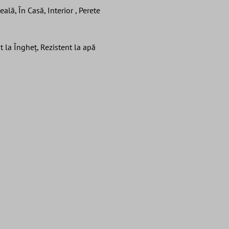
lă, În Casă, Interior , Perete
t la Îngheț, Rezistent la apă