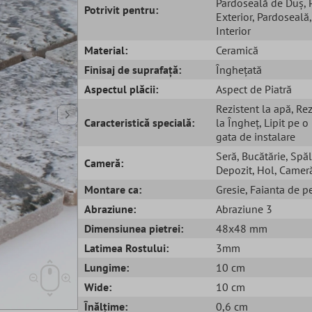
Pardoseală de Duș
,
Potrivit pentru:
Exterior
, Pardoseală
,
Interior
Material:
Ceramică
Finisaj de suprafață:
Înghețată
Aspectul plăcii:
Aspect de Piatră
Rezistent la apă
, Re
Caracteristică specială:
la Îngheț
, Lipit pe o
gata de instalare
Seră
, Bucătărie
, Spă
Cameră:
Depozit
, Hol
, Cameră
Montare ca:
Gresie
, Faianta de p
Abraziune:
Abraziune 3
Dimensiunea pietrei:
48x48 mm
Latimea Rostului:
3mm
Lungime:
10 cm
Wide:
10 cm
Înălțime:
0,6 cm