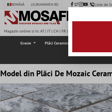
Linie de 
ROMÂNĂ
LEU
RUMÄNIEN RO
nhalt springen
Magazin online si in:
AT
|
IT
|
CH
|
FR
|
DE
|
UK
|
CZ
|
SE
|
DK
|
BE
Gresie
Plăci Ceramice Pentru Pereti
Plă
Model din Plăci De Mozaic Ceram