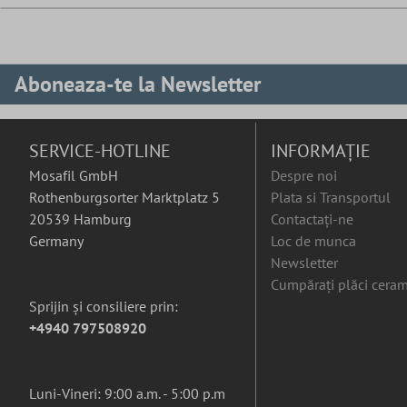
Aboneaza-te la Newsletter
SERVICE-HOTLINE
INFORMAȚIE
Mosafil GmbH
Despre noi
Rothenburgsorter Marktplatz 5
Plata si Transportul
20539 Hamburg
Contactați-ne
Germany
Loc de munca
Newsletter
Cumpărați plăci ceram
Sprijin și consiliere prin:
+4940 797508920
Luni-Vineri: 9:00 a.m. - 5:00 p.m