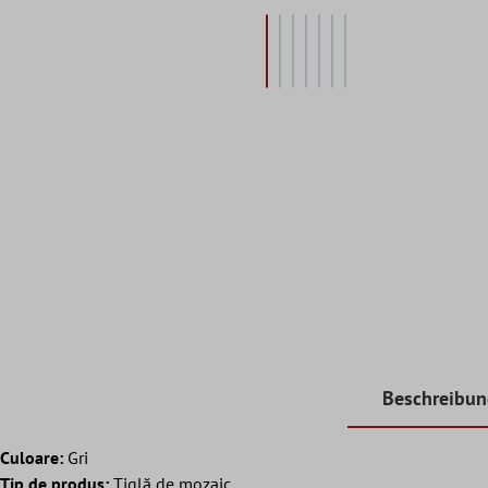
Beschreibu
Culoare:
Gri
Tip de produs:
Tiglă de mozaic