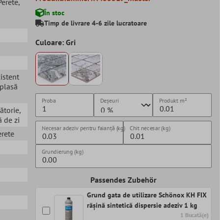
 Perete
,
În stoc
Timp de livrare 4-6 zile lucratoare
Culoare: Gri
zistent
 plasă
Proba
Deșeuri
Produkt
m²
lătorie
,
 de zi
Necesar adeziv pentru faianță (kg)
Chit necesar (kg)
erete
Grundierung (kg)
Passendes Zubehör
Grund gata de utilizare Schönox KH FIX
rășină sintetică dispersie adeziv 1 kg
1 Bucată(e)