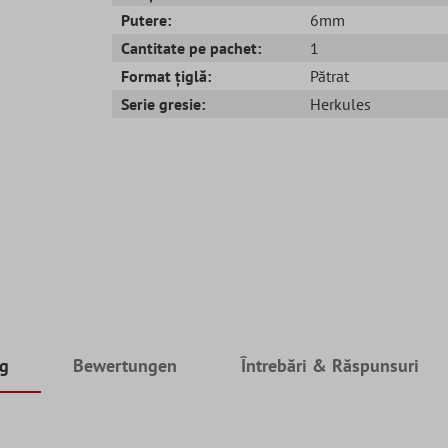
Putere:
6mm
Cantitate pe pachet:
1
Format țiglă:
Pătrat
Serie gresie:
Herkules
ng
Bewertungen
Întrebări & Răspunsuri