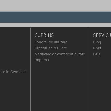
CUPRINS
SERVICI
Condiții de utilizare
Blog
Dreptul de reziliere
Ghid
Notificare de confidențialitate
FAQ
Imprima
ice în Germania