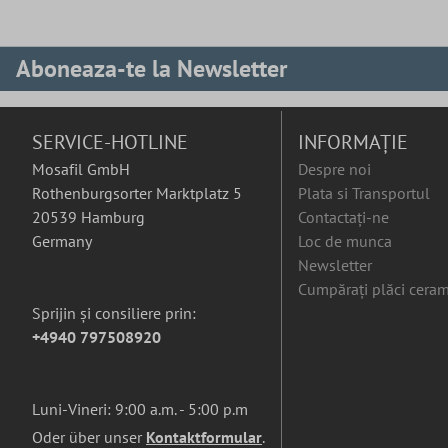
Aboneaza-te la Newsletter
SERVICE-HOTLINE
INFORMAȚIE
Mosafil GmbH
Despre noi
Rothenburgsorter Marktplatz 5
Plata si Transportul
20539 Hamburg
Contactați-ne
Germany
Loc de munca
Newsletter
Cumpărați plăci ceram
Sprijin și consiliere prin:
+4940 797508920
Luni-Vineri: 9:00 a.m. - 5:00 p.m
Oder über unser
Kontaktformular
.