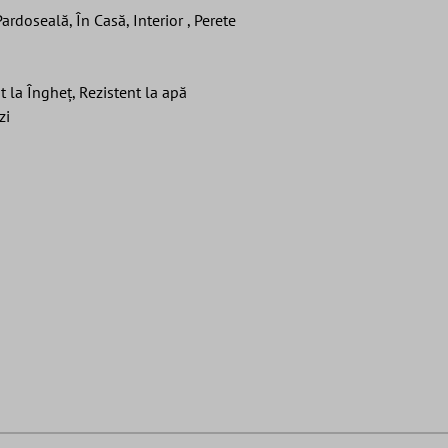
ardoseală, În Casă, Interior , Perete
t la Îngheț, Rezistent la apă
zi