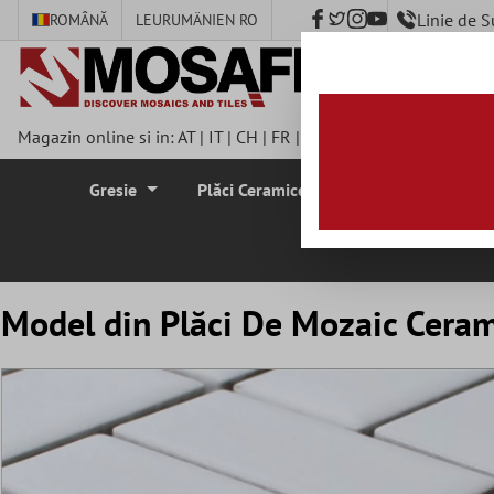
Linie de 
ROMÂNĂ
LEU
RUMÄNIEN RO
nhalt springen
Magazin online si in:
AT
|
IT
|
CH
|
FR
|
DE
|
UK
|
CZ
|
SE
|
DK
|
BE
Gresie
Plăci Ceramice Pentru Pereti
Plă
Model din Plăci De Mozaic Ceram