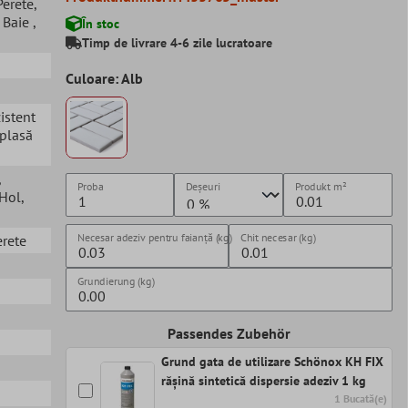
 Perete
,
, Baie
,
În stoc
Timp de livrare 4-6 zile lucratoare
Culoare: Alb
zistent
 plasă
,
Proba
Deșeuri
Produkt
m²
 Hol
,
Necesar adeziv pentru faianță (kg)
Chit necesar (kg)
erete
Grundierung (kg)
Passendes Zubehör
Grund gata de utilizare Schönox KH FIX
rășină sintetică dispersie adeziv 1 kg
1 Bucată(e)