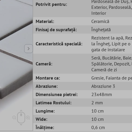
Pardoseală de Duș
,
Potrivit pentru:
Exterior
, Pardoseală
Interior
Material:
Ceramică
Finisaj de suprafață:
Înghețată
Rezistent la apă
, Re
Caracteristică specială:
la Îngheț
, Lipit pe o
gata de instalare
Seră
, Bucătărie
, Baie
Cameră:
Spălătorie
, Depozit
,
Cameră de zi
Montare ca:
Gresie
, Faianta de p
Abraziune:
Abraziune 3
Dimensiunea pietrei:
23x48mm
Latimea Rostului:
2 mm
Lungime:
10 cm
Wide:
10 cm
Înălțime:
0,6 cm