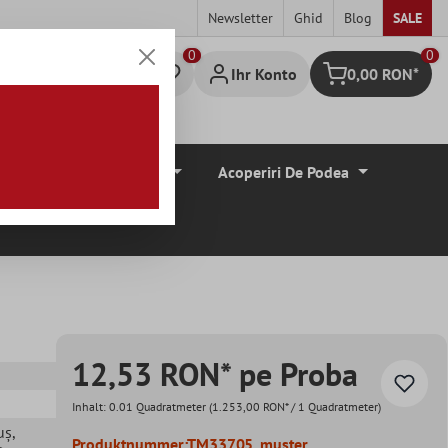
Newsletter
Ghid
Blog
SALE
0
Ihr Konto
0,00 RON*
Warenkorb
Borduri De Tiglă
Acoperiri De Podea
12,53 RON* pe Proba
Inhalt:
0.01 Quadratmeter
(1.253,00 RON* / 1 Quadratmeter)
uș
,
Produktnummer:
TM33705_muster