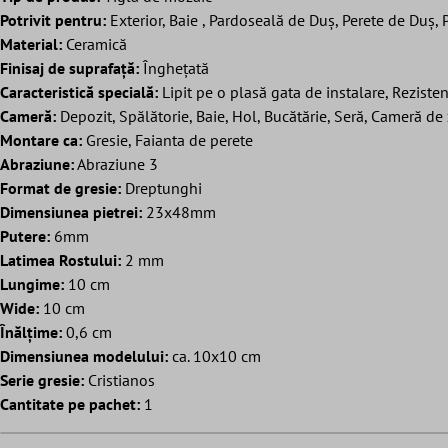
Potrivit pentru:
Exterior, Baie , Pardoseală de Duș, Perete de Duș, P
Material:
Ceramică
Finisaj de suprafață:
Înghețată
Caracteristică specială:
Lipit pe o plasă gata de instalare, Rezisten
Cameră:
Depozit, Spălătorie, Baie, Hol, Bucătărie, Seră, Cameră de 
Montare ca:
Gresie, Faianta de perete
Abraziune:
Abraziune 3
Format de gresie:
Dreptunghi
Dimensiunea pietrei:
23x48mm
Putere:
6mm
Latimea Rostului:
2 mm
Lungime:
10 cm
Wide:
10 cm
Înălțime:
0,6 cm
Dimensiunea modelului:
ca. 10x10 cm
Serie gresie:
Cristianos
Cantitate pe pachet:
1