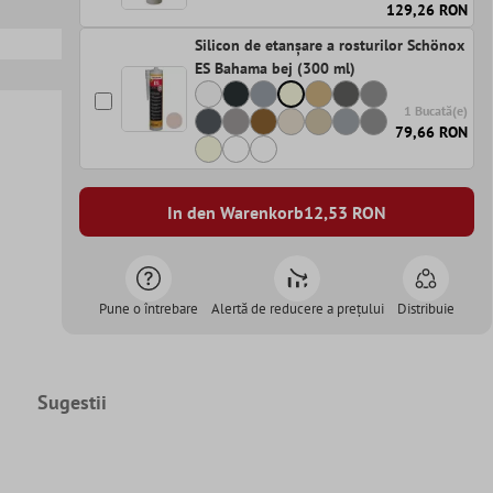
129,26 RON
Silicon de etanșare a rosturilor Schönox
ES Bahama bej (300 ml)
1 Bucată(e)
79,66 RON
In den Warenkorb
12,53
RON
Pune o întrebare
Alertă de reducere a prețului
Distribuie
Sugestii