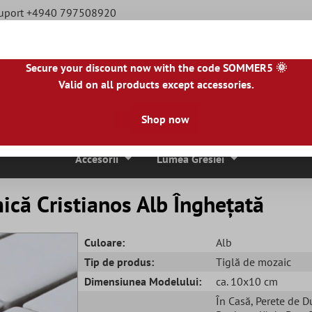
Suport +4940 797508920
Secure your discount now with the code SOMMER5 🌞
Valid on all products except accessories.
|
NL
|
IE
|
ES
|
PL
|
PT
|
FI
|
GR
|
RO
|
NO
|
HU
|
BG
|
HR
|
LU
Shop now
ci De Mozaic
Placi De Piatra Naturala
Plăci De Terasă
Accesorii
Lumea Gresiei
ică Cristianos Alb Înghețată
Culoare:
Alb
Tip de produs:
Tiglă de mozaic
Dimensiunea Modelului:
ca. 10x10 cm
În Casă
, Perete de D