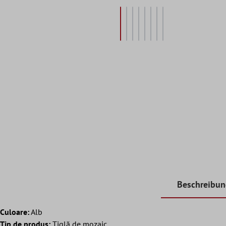
Beschreibu
Culoare:
Alb
Tip de produs:
Tiglă de mozaic