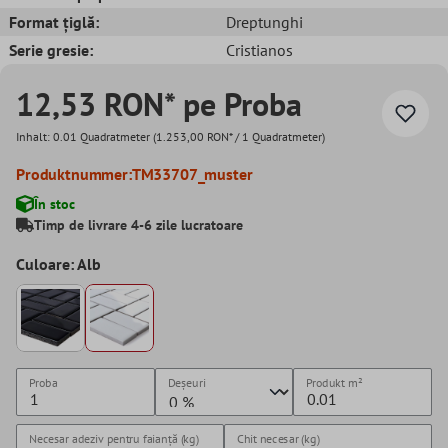
Format țiglă:
Dreptunghi
Serie gresie:
Cristianos
12,53 RON* pe Proba
Inhalt:
0.01 Quadratmeter
(1.253,00 RON* / 1 Quadratmeter)
Produktnummer:
TM33707_muster
În stoc
Timp de livrare 4-6 zile lucratoare
Culoare: Alb
Proba
Deșeuri
Produkt
m²
Necesar adeziv pentru faianță (kg)
Chit necesar (kg)