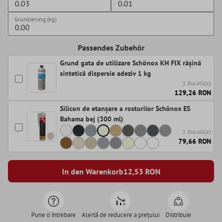
Grundierung (kg)
Passendes Zubehör
Grund gata de utilizare Schönox KH FIX rășină
sintetică dispersie adeziv 1 kg
1 Bucată(e)
129,26 RON
Silicon de etanșare a rosturilor Schönox ES
Bahama bej (300 ml)
1 Bucată(e)
79,66 RON
In den Warenkorb
12,53
RON
Pune o întrebare
Alertă de reducere a prețului
Distribuie