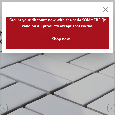
nhalt springen
0
Warenk
Secure your discount now with the code SOMMER5 🌞
Valid on all products except accessories.
Model din Plăci De Mozaic Ceramică
Shop now
Cristianos Alb Strălucitor