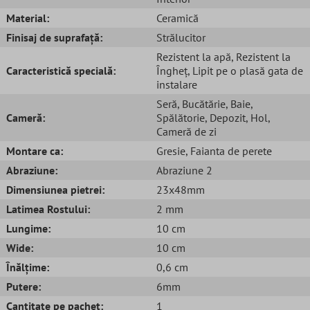
Material:
Ceramică
Finisaj de suprafață:
Strălucitor
Rezistent la apă
, Rezistent la
Caracteristică specială:
Îngheț
, Lipit pe o plasă gata de
instalare
Seră
, Bucătărie
, Baie
,
Cameră:
Spălătorie
, Depozit
, Hol
,
Cameră de zi
Montare ca:
Gresie
, Faianta de perete
Abraziune:
Abraziune 2
Dimensiunea pietrei:
23x48mm
Latimea Rostului:
2 mm
Lungime:
10 cm
Wide:
10 cm
Înălțime:
0,6 cm
Putere:
6mm
Cantitate pe pachet:
1