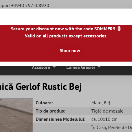
Suport +4940 797508920
Secure your discount now with the code SOMMER5 🌞
Valid on all products except accessories.
|
NL
|
IE
|
ES
|
PL
|
PT
|
FI
|
GR
|
RO
|
NO
|
HU
|
BG
|
HR
|
LU
Shop now
ci De Mozaic
Placi De Piatra Naturala
Plăci De Terasă
Accesorii
Lumea Gresiei
că Gerlof Rustic Bej
Culoare:
Maro
, Bej
Tip de produs:
Tiglă de mozaic
Dimensiunea Modelului:
ca. 10x10 cm
În Casă
, Perete de D