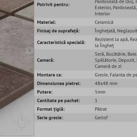
Pardoseală de Duș
,
Potrivit pentru:
Exterior
, Pardoseală
Interior
Material:
Ceramică
Finisaj de suprafață:
Înghețată
, Neglazui
Rezistent la apă
, Re
Caracteristică specială:
la Îngheț
Seră
, Bucătărie
, Baie
Cameră:
Spălătorie
, Depozit
,
Cameră de zi
Montare ca:
Gresie
, Faianta de p
Dimensiunea pietrei:
48x48 mm
Putere:
5mm
Cantitate pe pachet:
1
Format țiglă:
Pătrat
Serie gresie:
Gerlof