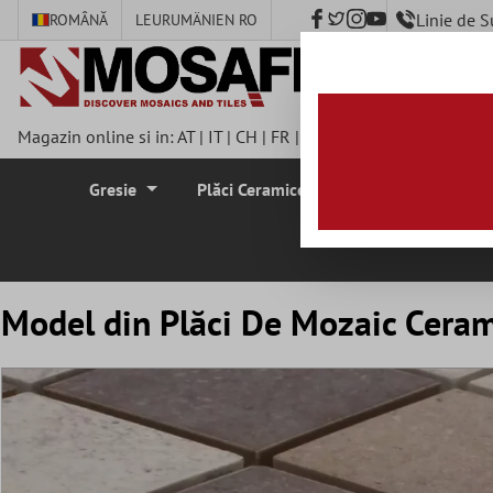
Linie de 
ROMÂNĂ
LEU
RUMÄNIEN RO
nhalt springen
Magazin online si in:
AT
|
IT
|
CH
|
FR
|
DE
|
UK
|
CZ
|
SE
|
DK
|
BE
Gresie
Plăci Ceramice Pentru Pereti
Plă
Model din Plăci De Mozaic Cerami