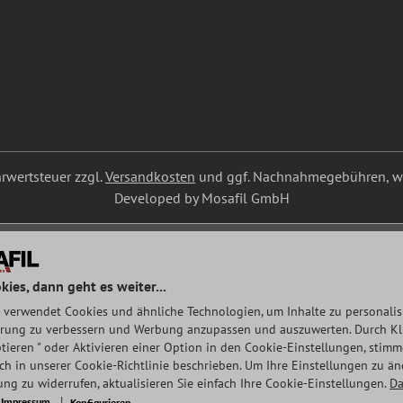
ehrwertsteuer zzgl.
Versandkosten
und ggf. Nachnahmegebühren, we
Developed by Mosafil GmbH
kies, dann geht es weiter...
 verwendet Cookies und ähnliche Technologien, um Inhalte zu personalisi
rung zu verbessern und Werbung anzupassen und auszuwerten. Durch Klic
tieren " oder Aktivieren einer Option in den Cookie-Einstellungen, stim
auch in unserer Cookie-Richtlinie beschrieben. Um Ihre Einstellungen zu ä
ng zu widerrufen, aktualisieren Sie einfach Ihre Cookie-Einstellungen.
Da
Impressum
Konfigurieren