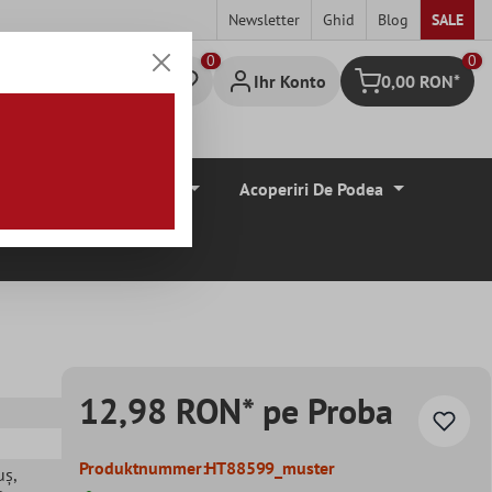
Newsletter
Ghid
Blog
SALE
0
Ihr Konto
0,00 RON*
Warenkorb
Borduri De Tiglă
Acoperiri De Podea
12,98 RON* pe Proba
Produktnummer:
HT88599_muster
uș
,