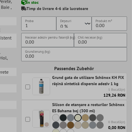
 Perete
,
În stoc
, Baie
,
Timp de livrare 4-6 zile lucratoare
Proba
Deșeuri
Produkt
m²
t
zistent
Necesar adeziv pentru faianță (kg)
Chit necesar (kg)
,
Grundierung (kg)
 Hol
,
Passendes Zubehör
erete
Grund gata de utilizare Schönox KH FIX
rășină sintetică dispersie adeziv 1 kg
1 Bucată(e)
129,26 RON
Silicon de etanșare a rosturilor Schönox
ES Bahama bej (300 ml)
0 Bucată(e)
0,00 RON