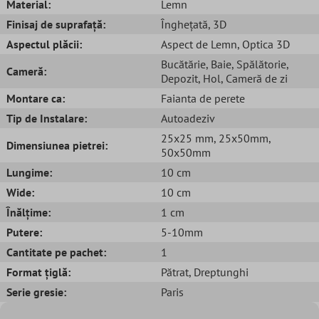
Material:
Lemn
Finisaj de suprafață:
Înghețată
, 3D
Aspectul plăcii:
Aspect de Lemn
, Optica 3D
Bucătărie
, Baie
, Spălătorie
,
Cameră:
Depozit
, Hol
, Cameră de zi
Montare ca:
Faianta de perete
Tip de Instalare:
Autoadeziv
25x25 mm
, 25x50mm
,
Dimensiunea pietrei:
50x50mm
Lungime:
10 cm
Wide:
10 cm
Înălțime:
1 cm
Putere:
5-10mm
Cantitate pe pachet:
1
Format țiglă:
Pătrat
, Dreptunghi
Serie gresie:
Paris