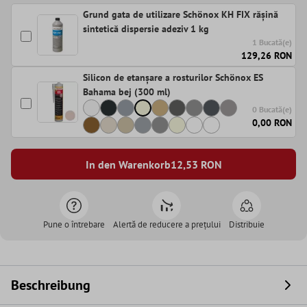
Grund gata de utilizare Schönox KH FIX rășină
sintetică dispersie adeziv 1 kg
1 Bucată(e)
129,26 RON
Silicon de etanșare a rosturilor Schönox ES
Bahama bej (300 ml)
0 Bucată(e)
0,00 RON
In den Warenkorb
12,53
RON
Pune o întrebare
Alertă de reducere a prețului
Distribuie
Beschreibung