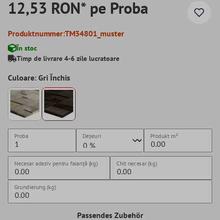
12,53 RON* pe Proba
Produktnummer:
TM34801_muster
În stoc
Timp de livrare 4-6 zile lucratoare
Culoare: Gri Închis
Proba
Deșeuri
Produkt
m²
Necesar adeziv pentru faianță (kg)
Chit necesar (kg)
Grundierung (kg)
Passendes Zubehör