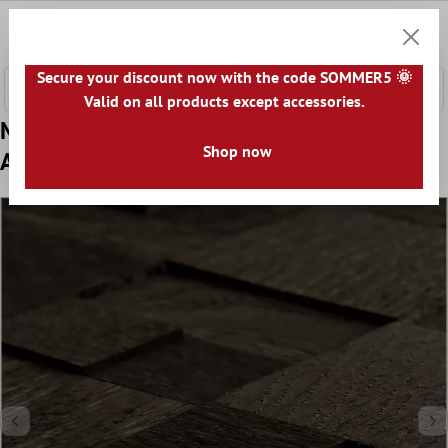
nhalt springen
0
Warenk
Secure your discount now with the code SOMMER5 🌞
Valid on all products except accessories.
Model din Plăci De Mozaic Lemn Paris
Shop now
Autoadeziv 3D Gri Inchis