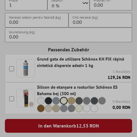
Proba
Deșeuri
Produkt
m²
Necesar adeziv pentru faianță (kg)
Chit necesar (kg)
Grundierung (kg)
Passendes Zubehör
Grund gata de utilizare Schönox KH FIX rășină
sintetică dispersie adeziv 1 kg
1 Bucată(e)
129,26 RON
Silicon de etanșare a rosturilor Schönox ES
Bahama bej (300 ml)
0 Bucată(e)
0,00 RON
In den Warenkorb
12,53
RON