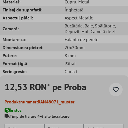
Material:
Cupru
, Metal
Finisaj de suprafață:
Înghețată
Aspectul plăcii:
Aspect Metalic
Bucătărie
, Baie
, Spălătorie
,
Cameră:
Depozit
, Hol
, Cameră de zi
Montare ca:
Faianta de perete
Dimensiunea pietrei:
20x20mm
Putere:
8 mm
Format țiglă:
Pătrat
Serie gresie:
Gorski
12,53 RON* pe Proba
Produktnummer:
RAN48071_muster
În stoc
Timp de livrare 4-6 zile lucratoare