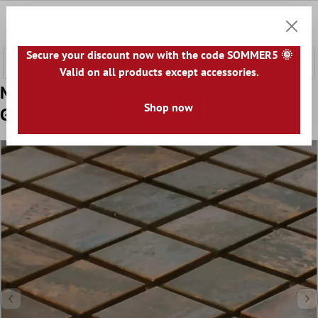
nhalt springen
0
Warenk
Secure your discount now with the code SOMMER5 🌞
Valid on all products except accessories.
Model din Plăci De Mozaic Metal Cupru
Shop now
Gorski