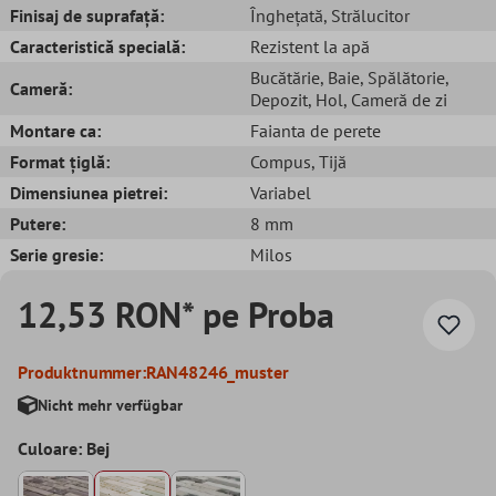
Finisaj de suprafață:
Înghețată
, Strălucitor
Caracteristică specială:
Rezistent la apă
Bucătărie
, Baie
, Spălătorie
,
Cameră:
Depozit
, Hol
, Cameră de zi
Montare ca:
Faianta de perete
Format țiglă:
Compus
, Tijă
Dimensiunea pietrei:
Variabel
Putere:
8 mm
Serie gresie:
Milos
12,53 RON* pe Proba
Produktnummer:
RAN48246_muster
Nicht mehr verfügbar
Culoare: Bej