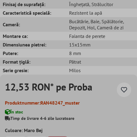
Finisaj de suprafață:
Înghețată
, Strălucitor
Caracteristică specială:
Rezistent la apă
Bucătărie
, Baie
, Spălătorie
,
Cameră:
Depozit
, Hol
, Cameră de zi
Montare ca:
Faianta de perete
Dimensiunea pietrei:
15x15mm
Putere:
8 mm
Format țiglă:
Pătrat
Serie gresie:
Milos
12,53 RON* pe Proba
Produktnummer:
RAN48247_muster
În stoc
Timp de livrare 4-6 zile lucratoare
Culoare: Maro Bej