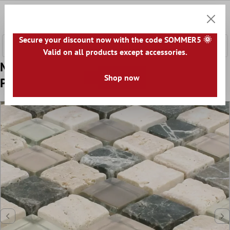
nhalt springen
0
Warenk
Secure your discount now with the code SOMMER5 🌞
Valid on all products except accessories.
Model din Plăci De Mozaic Milos Sticlă
Shop now
Piatră Naturală Mix Maro Bej Pătrat