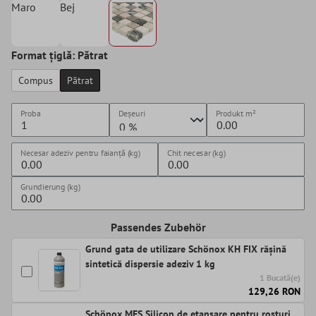
Maro
Bej
Format țiglă: Pătrat
Compus
Pătrat
Proba
Deșeuri
Produkt
m²
Necesar adeziv pentru faianță (kg)
Chit necesar (kg)
Grundierung (kg)
Passendes Zubehör
Grund gata de utilizare Schönox KH FIX rășină
sintetică dispersie adeziv 1 kg
1 Bucată(e)
129,26 RON
Schönox MES Silicon de etanșare pentru rosturi