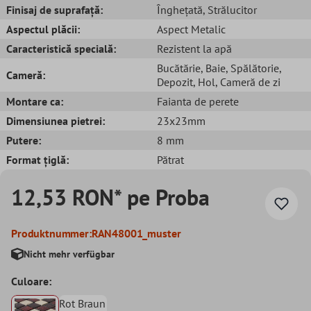
Finisaj de suprafață:
Înghețată
, Strălucitor
Aspectul plăcii:
Aspect Metalic
Caracteristică specială:
Rezistent la apă
Bucătărie
, Baie
, Spălătorie
,
Cameră:
Depozit
, Hol
, Cameră de zi
Montare ca:
Faianta de perete
Dimensiunea pietrei:
23x23mm
Putere:
8 mm
Format țiglă:
Pătrat
12,53 RON* pe Proba
Produktnummer:
RAN48001_muster
Nicht mehr verfügbar
Culoare:
Rot Braun