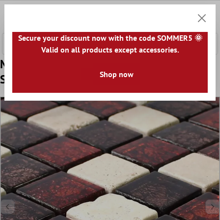
nhalt springen
0
Warenk
Secure your discount now with the code SOMMER5 🌞
Valid on all products except accessories.
Model din Plăci De Mozaic Piatră Naturală
Shop now
Sticlă Roșu Maro Bej