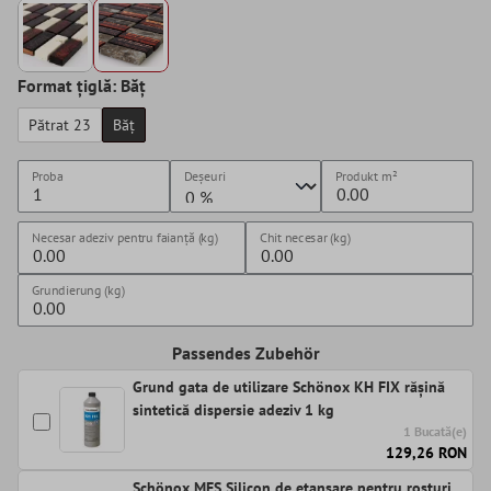
Format țiglă: Băț
Pătrat 23
Băț
Proba
Deșeuri
Produkt
m²
Necesar adeziv pentru faianță (kg)
Chit necesar (kg)
Grundierung (kg)
Passendes Zubehör
Grund gata de utilizare Schönox KH FIX rășină
sintetică dispersie adeziv 1 kg
1 Bucată(e)
129,26 RON
Schönox MES Silicon de etanșare pentru rosturi