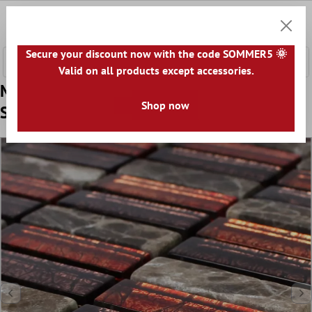
nhalt springen
0
Warenk
Secure your discount now with the code SOMMER5 🌞
Valid on all products except accessories.
Model din Plăci De Mozaic Piatră Naturală
Shop now
Sticlă Roșu Maro Stick