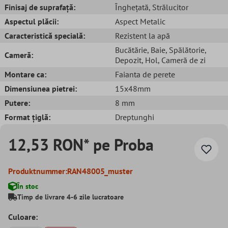
Finisaj de suprafață:
Înghețată
, Strălucitor
Aspectul plăcii:
Aspect Metalic
Caracteristică specială:
Rezistent la apă
Bucătărie
, Baie
, Spălătorie
,
Cameră:
Depozit
, Hol
, Cameră de zi
Montare ca:
Faianta de perete
Dimensiunea pietrei:
15x48mm
Putere:
8 mm
Format țiglă:
Dreptunghi
12,53 RON* pe Proba
Produktnummer:
RAN48005_muster
În stoc
Timp de livrare 4-6 zile lucratoare
Culoare: