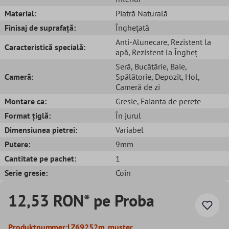
Material:
Piatră Naturală
Finisaj de suprafață:
Înghețată
Anti-Alunecare
, Rezistent la
Caracteristică specială:
apă
, Rezistent la Îngheț
Seră
, Bucătărie
, Baie
,
Cameră:
Spălătorie
, Depozit
, Hol
,
Cameră de zi
Montare ca:
Gresie
, Faianta de perete
Format țiglă:
În jurul
Dimensiunea pietrei:
Variabel
Putere:
9mm
Cantitate pe pachet:
1
Serie gresie:
Coin
12,53 RON* pe Proba
Produktnummer:
LZ69252m_muster