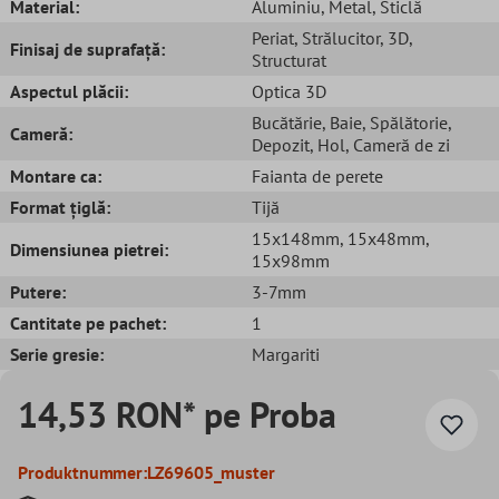
Material:
Aluminiu
, Metal
, Sticlă
Periat
, Strălucitor
, 3D
,
Finisaj de suprafață:
Structurat
Aspectul plăcii:
Optica 3D
Bucătărie
, Baie
, Spălătorie
,
Cameră:
Depozit
, Hol
, Cameră de zi
Montare ca:
Faianta de perete
Format țiglă:
Tijă
15x148mm
, 15x48mm
,
Dimensiunea pietrei:
15x98mm
Putere:
3-7mm
Cantitate pe pachet:
1
Serie gresie:
Margariti
14,53 RON* pe Proba
Produktnummer:
LZ69605_muster