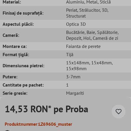
Material:
Aluminiu
, Metal
, Sticlă
Periat
, Strălucitor
, 3D
,
Finisaj de suprafață:
Structurat
Aspectul plăcii:
Optica 3D
Bucătărie
, Baie
, Spălătorie
,
Cameră:
Depozit
, Hol
, Cameră de zi
Montare ca:
Faianta de perete
Format țiglă:
Tijă
15x148mm
, 15x48mm
,
Dimensiunea pietrei:
15x98mm
Putere:
3-7mm
Cantitate pe pachet:
1
Serie gresie:
Margariti
14,53 RON* pe Proba
Produktnummer:
LZ69606_muster