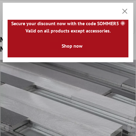
nhalt springen
0
Warenk
Secure your discount now with the code SOMMER5 🌞
Valid on all products except accessories.
Model din Plăci De Mozaic Sticlă Metal
Shop now
Margariti Negru Argint