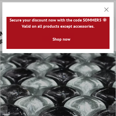
nhalt springen
0
Warenk
Secure your discount now with the code SOMMER5 🌞
Valid on all products except accessories.
Model din Plăci De Mozaic Sticlă on the
Shop now
Rocks Negru Argint