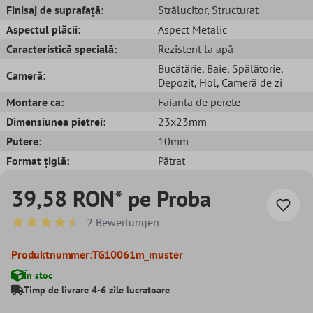
Finisaj de suprafață:
Strălucitor
, Structurat
Aspectul plăcii:
Aspect Metalic
Caracteristică specială:
Rezistent la apă
Bucătărie
, Baie
, Spălătorie
,
Cameră:
Depozit
, Hol
, Cameră de zi
Montare ca:
Faianta de perete
Dimensiunea pietrei:
23x23mm
Putere:
10mm
Format țiglă:
Pătrat
39,58 RON* pe Proba
2 Bewertungen
Durchschnittliche Bewertung von 4.5 von 5 Sternen
Produktnummer:
TG10061m_muster
În stoc
Timp de livrare 4-6 zile lucratoare