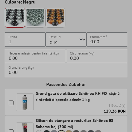
Culoare: Negru
Proba
Deșeuri
Produkt
m²
Necesar adeziv pentru faianță (kg)
Chit necesar (kg)
Grundierung (kg)
Passendes Zubehör
Grund gata de utilizare Schönox KH FIX rășină
sintetică dispersie adeziv 1 kg
1 Bucată(e)
129,26 RON
Silicon de etanșare a rosturilor Schönox ES
Bahama bej (300 ml)