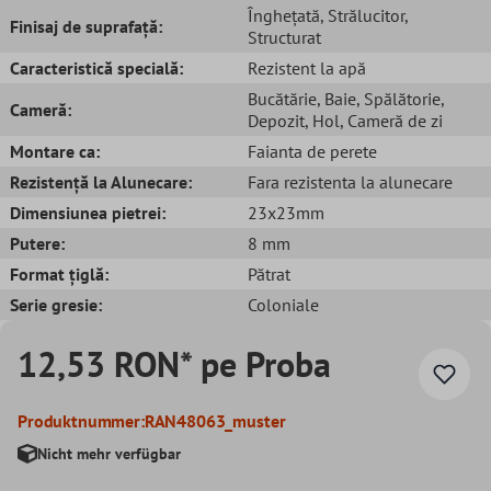
Înghețată
, Strălucitor
,
Finisaj de suprafață:
Structurat
Caracteristică specială:
Rezistent la apă
Bucătărie
, Baie
, Spălătorie
,
Cameră:
Depozit
, Hol
, Cameră de zi
Montare ca:
Faianta de perete
Rezistență la Alunecare:
Fara rezistenta la alunecare
Dimensiunea pietrei:
23x23mm
Putere:
8 mm
Format țiglă:
Pătrat
Serie gresie:
Coloniale
12,53 RON* pe Proba
Produktnummer:
RAN48063_muster
Nicht mehr verfügbar