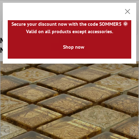
nhalt springen
0
Warenk
Secure your discount now with the code SOMMER5 🌞
Valid on all products except accessories.
Model din Plăci De Mozaic Sticlă Piatră
Shop now
Naturală Coloniale Aur