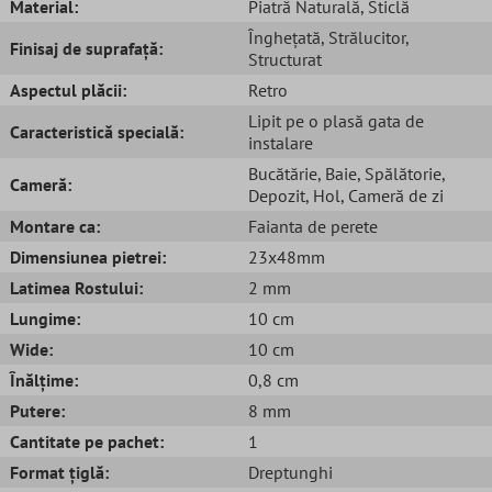
Material:
Piatră Naturală
, Sticlă
Înghețată
, Strălucitor
,
Finisaj de suprafață:
Structurat
Aspectul plăcii:
Retro
Lipit pe o plasă gata de
Caracteristică specială:
instalare
Bucătărie
, Baie
, Spălătorie
,
Cameră:
Depozit
, Hol
, Cameră de zi
Montare ca:
Faianta de perete
Dimensiunea pietrei:
23x48mm
Latimea Rostului:
2 mm
Lungime:
10 cm
Wide:
10 cm
Înălțime:
0,8 cm
Putere:
8 mm
Cantitate pe pachet:
1
Format țiglă:
Dreptunghi