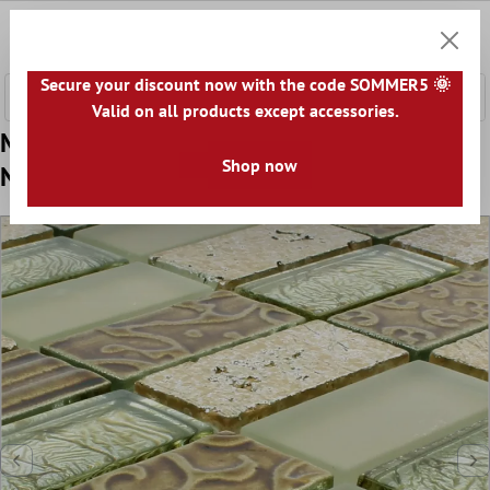
nhalt springen
0
Warenk
Secure your discount now with the code SOMMER5 🌞
Valid on all products except accessories.
Model din Plăci De Mozaic Sticlă Piatră
Shop now
Naturală Piroshka Aur