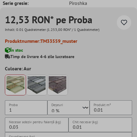
Serie gresie:
Piroshka
12,53 RON* pe Proba
Inhalt:
0.01 Quadratmeter
(1.253,00 RON* / 1 Quadratmeter)
Produktnummer:
TM33559_muster
În stoc
Timp de livrare 4-6 zile lucratoare
Culoare: Aur
Proba
Deșeuri
Produkt
m²
Necesar adeziv pentru faianță (kg)
Chit necesar (kg)
Grundierung (kg)