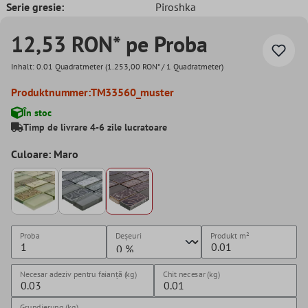
Serie gresie:
Piroshka
12,53 RON* pe Proba
Inhalt:
0.01 Quadratmeter
(1.253,00 RON* / 1 Quadratmeter)
Produktnummer:
TM33560_muster
În stoc
Timp de livrare 4-6 zile lucratoare
Culoare: Maro
Proba
Deșeuri
Produkt
m²
Necesar adeziv pentru faianță (kg)
Chit necesar (kg)
Grundierung (kg)