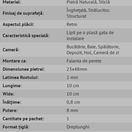
Material:
Piatră Naturală
, Sticlă
Înghețată
, Strălucitor
,
Finisaj de suprafață:
Structurat
Aspectul plăcii:
Retro
Lipit pe o plasă gata de
Caracteristică specială:
instalare
Bucătărie
, Baie
, Spălătorie
,
Cameră:
Depozit
, Hol
, Cameră de zi
Montare ca:
Faianta de perete
Dimensiunea pietrei:
23x48mm
Latimea Rostului:
2 mm
Lungime:
10 cm
Wide:
10 cm
Înălțime:
0,8 cm
Putere:
8 mm
Cantitate pe pachet:
1
Format țiglă:
Dreptunghi