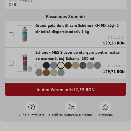
Passendes Zubehör
Grund gata de utilizare Schönox KH FIX rășină
sintetică dispersie adeziv 1 kg
1 Bucată(e)
129,26 RON
Schönox MES Silicon de etanșare pentru rosturi
de marmură, bej Bahama, 300 ml
1 Bucată(e)
129,71 RON
In den Warenkorb
12,53
RON
Pune o întrebare
Alertă de reducere a prețului
Distribuie