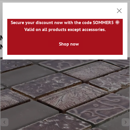
nhalt springen
0
Warenk
Secure your discount now with the code SOMMER5 🌞
Valid on all products except accessories.
Model din Plăci De Mozaic Sticlă Piatră
Shop now
Naturală Piroshka Maro