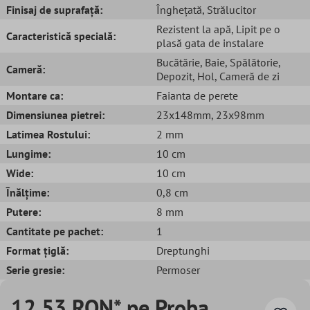
Finisaj de suprafață:
Înghețată
, Strălucitor
Rezistent la apă
, Lipit pe o
Caracteristică specială:
plasă gata de instalare
Bucătărie
, Baie
, Spălătorie
,
Cameră:
Depozit
, Hol
, Cameră de zi
Montare ca:
Faianta de perete
Dimensiunea pietrei:
23x148mm
, 23x98mm
Latimea Rostului:
2 mm
Lungime:
10 cm
Wide:
10 cm
Înălțime:
0,8 cm
Putere:
8 mm
Cantitate pe pachet:
1
Format țiglă:
Dreptunghi
Serie gresie:
Permoser
12,53 RON* pe Proba