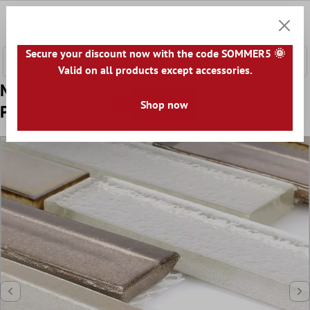
nhalt springen
0
Warenk
Secure your discount now with the code SOMMER5 🌞
Valid on all products except accessories.
Model din Sticlă Ceramică Plăci De Mozaic
Shop now
Permoser Cupru Alb