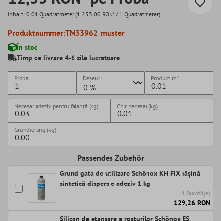
Inhalt:
0.01 Quadratmeter
(1.253,00 RON* / 1 Quadratmeter)
Produktnummer:
TM33962_muster
În stoc
Timp de livrare 4-6 zile lucratoare
Proba
Deșeuri
Produkt
m²
Necesar adeziv pentru faianță (kg)
Chit necesar (kg)
Grundierung (kg)
Passendes Zubehör
Grund gata de utilizare Schönox KH FIX rășină
sintetică dispersie adeziv 1 kg
1 Bucată(e)
129,26 RON
Silicon de etanșare a rosturilor Schönox ES