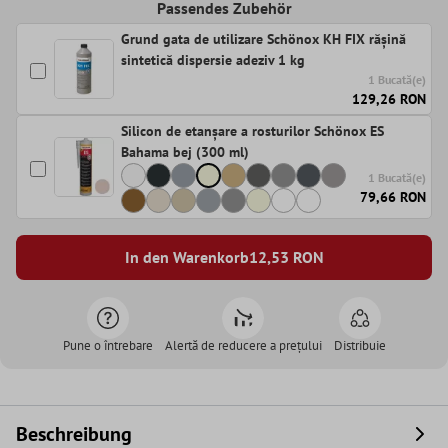
Passendes Zubehör
Grund gata de utilizare Schönox KH FIX rășină
sintetică dispersie adeziv 1 kg
1 Bucată(e)
129,26 RON
Silicon de etanșare a rosturilor Schönox ES
Bahama bej (300 ml)
1 Bucată(e)
79,66 RON
In den Warenkorb
12,53
RON
Pune o întrebare
Alertă de reducere a prețului
Distribuie
Beschreibung