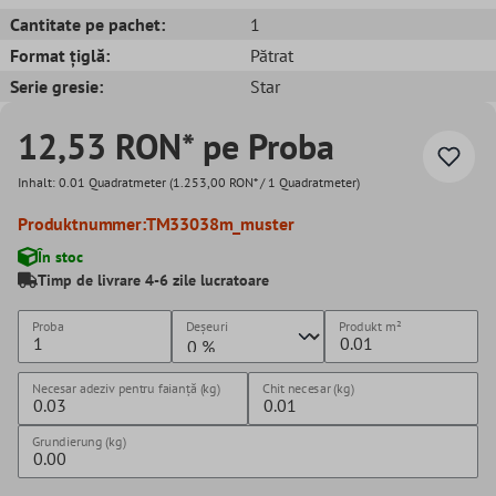
Cantitate pe pachet:
1
Format țiglă:
Pătrat
Serie gresie:
Star
12,53 RON* pe Proba
Inhalt:
0.01 Quadratmeter
(1.253,00 RON* / 1 Quadratmeter)
Produktnummer:
TM33038m_muster
În stoc
Timp de livrare 4-6 zile lucratoare
Proba
Deșeuri
Produkt
m²
Necesar adeziv pentru faianță (kg)
Chit necesar (kg)
Grundierung (kg)