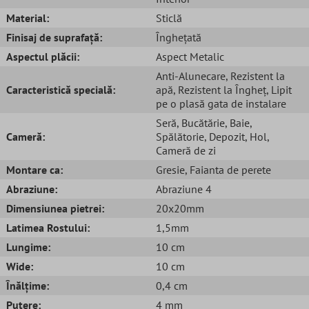
Material:
Sticlă
Finisaj de suprafață:
Înghețată
Aspectul plăcii:
Aspect Metalic
Anti-Alunecare
, Rezistent la
Caracteristică specială:
apă
, Rezistent la Îngheț
, Lipit
pe o plasă gata de instalare
Seră
, Bucătărie
, Baie
,
Cameră:
Spălătorie
, Depozit
, Hol
,
Cameră de zi
Montare ca:
Gresie
, Faianta de perete
Abraziune:
Abraziune 4
Dimensiunea pietrei:
20x20mm
Latimea Rostului:
1,5mm
Lungime:
10 cm
Wide:
10 cm
Înălțime:
0,4 cm
Putere:
4 mm