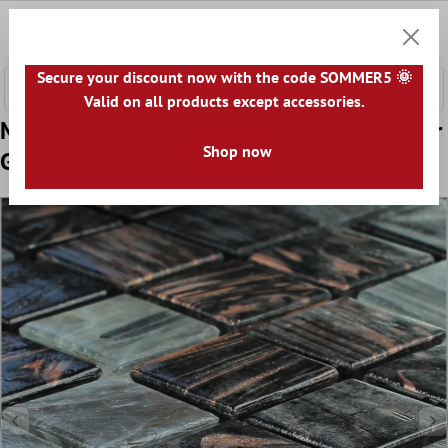
nhalt springen
0
Warenk
Secure your discount now with the code SOMMER5 🌞
Valid on all products except accessories.
Model din Sticlă Efect Mozaic Tiglă Aur Star
Shop now
Gri Inchis