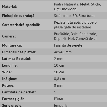
Piatră Naturală
, Metal
, Sticlă
,
Material:
Oțel Inoxidabil
Finisaj de suprafață:
Strălucitor
, 3D
, Structurat
Rezistent la apă
, Lipit pe o
Caracteristică specială:
plasă gata de instalare
Bucătărie
, Baie
, Spălătorie
,
Cameră:
Depozit
, Hol
, Cameră de zi
Montare ca:
Faianta de perete
Dimensiunea pietrei:
48x48 mm
Latimea Rostului:
2 mm
Lungime:
10 cm
Wide:
10 cm
Înălțime:
0,8 cm
Putere:
8 mm
Cantitate pe pachet:
1
Format țiglă:
Pătrat
Serie gresie:
Emporia