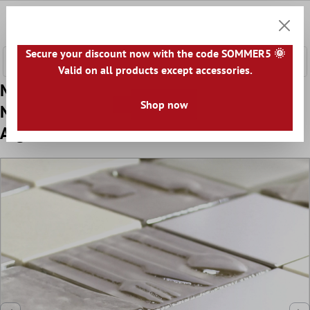
nhalt springen
0
Warenk
Secure your discount now with the code SOMMER5 🌞
Valid on all products except accessories.
Model din Sticlă Oțel Inoxidabil Piatră
Shop now
Naturală Plăci De Mozaic Emporia Maro Bej
Argint