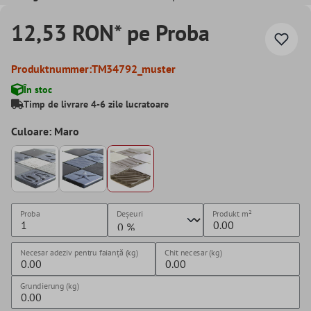
12,53 RON* pe Proba
Produktnummer:
TM34792_muster
În stoc
Timp de livrare 4-6 zile lucratoare
Culoare: Maro
Proba
Deșeuri
Produkt
m²
Necesar adeziv pentru faianță (kg)
Chit necesar (kg)
Grundierung (kg)