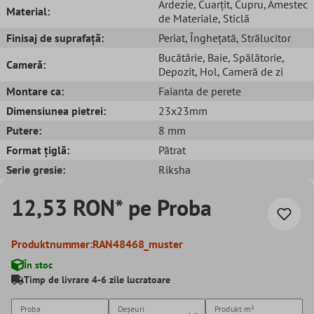
Ardezie
, Cuarțit
, Cupru
, Amestec
Material:
de Materiale
, Sticlă
Finisaj de suprafață:
Periat
, Înghețată
, Strălucitor
Bucătărie
, Baie
, Spălătorie
,
Cameră:
Depozit
, Hol
, Cameră de zi
Montare ca:
Faianta de perete
Dimensiunea pietrei:
23x23mm
Putere:
8 mm
Format țiglă:
Pătrat
Serie gresie:
Riksha
12,53 RON* pe Proba
Produktnummer:
RAN48468_muster
În stoc
Timp de livrare 4-6 zile lucratoare
Proba
Deșeuri
Produkt
m²