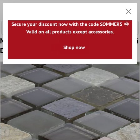
nhalt springen
0
Warenk
Secure your discount now with the code SOMMER5 🌞
Valid on all products except accessories.
Model din Sticlă Piatră Naturală Metal Plăci
Shop now
De Mozaic Riksha