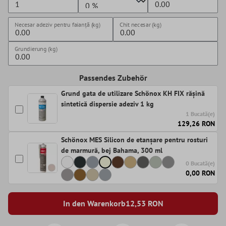
Necesar adeziv pentru faianță (kg)
Chit necesar (kg)
Grundierung (kg)
Passendes Zubehör
Grund gata de utilizare Schönox KH FIX rășină
sintetică dispersie adeziv 1 kg
1 Bucată(e)
129,26 RON
Schönox MES Silicon de etanșare pentru rosturi
de marmură, bej Bahama, 300 ml
0 Bucată(e)
0,00 RON
In den Warenkorb
12,53
RON