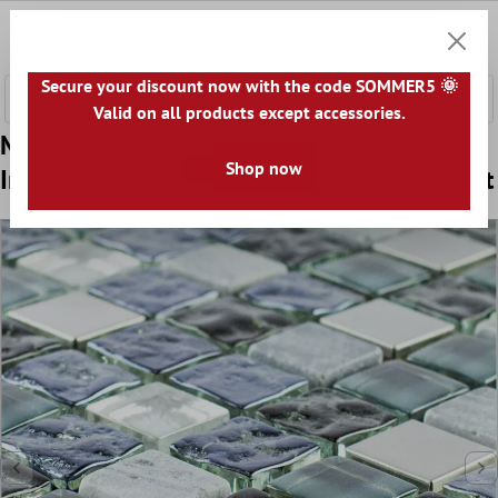
nhalt springen
0
Warenk
Secure your discount now with the code SOMMER5 🌞
Valid on all products except accessories.
Model din Sticlă Piatră Naturală Oțel
Shop now
Inoxidabil Mozaic Dysart Gri Albastru Argint