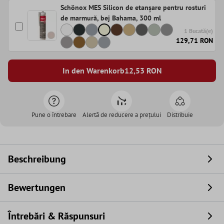
Schönox MES Silicon de etanșare pentru rosturi
de marmură, bej Bahama, 300 ml
1 Bucată(e)
129,71 RON
In den Warenkorb
12,53
RON
Pune o întrebare
Alertă de reducere a prețului
Distribuie
Beschreibung
Bewertungen
Întrebări & Răspunsuri