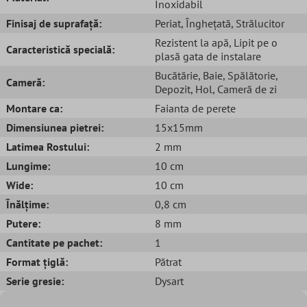
Inoxidabil
Finisaj de suprafață:
Periat
, Înghețată
, Strălucitor
Rezistent la apă
, Lipit pe o
Caracteristică specială:
plasă gata de instalare
Bucătărie
, Baie
, Spălătorie
,
Cameră:
Depozit
, Hol
, Cameră de zi
Montare ca:
Faianta de perete
Dimensiunea pietrei:
15x15mm
Latimea Rostului:
2 mm
Lungime:
10 cm
Wide:
10 cm
Înălțime:
0,8 cm
Putere:
8 mm
Cantitate pe pachet:
1
Format țiglă:
Pătrat
Serie gresie:
Dysart