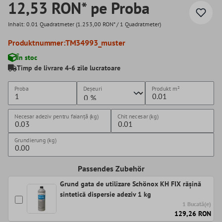
12,53 RON* pe Proba
Inhalt:
0.01 Quadratmeter
(1.253,00 RON* / 1 Quadratmeter)
Produktnummer:
TM34993_muster
În stoc
Timp de livrare 4-6 zile lucratoare
Proba
Deșeuri
Produkt
m²
Necesar adeziv pentru faianță (kg)
Chit necesar (kg)
Grundierung (kg)
Passendes Zubehör
Grund gata de utilizare Schönox KH FIX rășină
sintetică dispersie adeziv 1 kg
1 Bucată(e)
129,26 RON