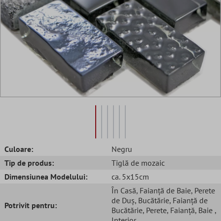
Culoare:
Negru
Tip de produs:
Tiglă de mozaic
Dimensiunea Modelului:
ca. 5x15cm
În Casă
, Faianță de Baie
, Perete
de Duș
, Bucătărie
, Faianță de
Potrivit pentru:
Bucătărie
, Perete
, Faianță
, Baie
,
Interior