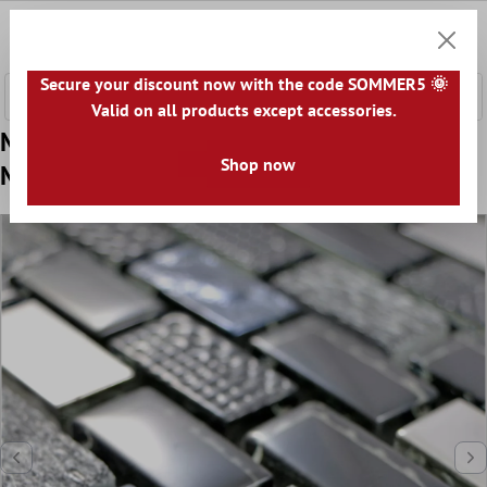
nhalt springen
0
Warenk
Secure your discount now with the code SOMMER5 🌞
Valid on all products except accessories.
Model din Sticlă Piatră Naturală Plăci De
Shop now
Mozaic Limona Negru