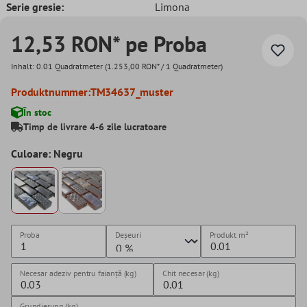
Serie gresie:
Limona
12,53 RON* pe Proba
Inhalt:
0.01 Quadratmeter
(1.253,00 RON* / 1 Quadratmeter)
Produktnummer:
TM34637_muster
În stoc
Timp de livrare 4-6 zile lucratoare
Culoare: Negru
Proba
Deșeuri
Produkt
m²
Necesar adeziv pentru faianță (kg)
Chit necesar (kg)
Grundierung (kg)