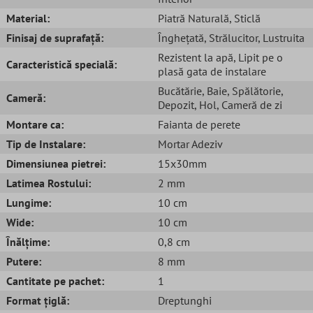
Material:
Piatră Naturală
, Sticlă
Finisaj de suprafață:
Înghețată
, Strălucitor
, Lustruita
Rezistent la apă
, Lipit pe o
Caracteristică specială:
plasă gata de instalare
Bucătărie
, Baie
, Spălătorie
,
Cameră:
Depozit
, Hol
, Cameră de zi
Montare ca:
Faianta de perete
Tip de Instalare:
Mortar Adeziv
Dimensiunea pietrei:
15x30mm
Latimea Rostului:
2 mm
Lungime:
10 cm
Wide:
10 cm
Înălțime:
0,8 cm
Putere:
8 mm
Cantitate pe pachet:
1
Format țiglă:
Dreptunghi