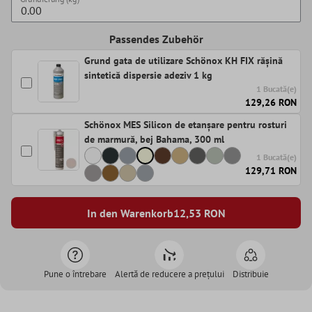
Passendes Zubehör
Grund gata de utilizare Schönox KH FIX rășină
sintetică dispersie adeziv 1 kg
1 Bucată(e)
129,26 RON
Schönox MES Silicon de etanșare pentru rosturi
de marmură, bej Bahama, 300 ml
1 Bucată(e)
129,71 RON
In den Warenkorb
12,53
RON
Pune o întrebare
Alertă de reducere a prețului
Distribuie